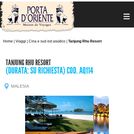
Home
|
Viaggi
|
Cina e sud est asiatico
|
Tanjung Rhu Resort
TANJUNG RHU RESORT
(DURATA: SU RICHIESTA) COD. AQ114
MALESIA