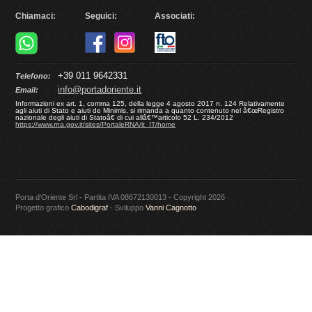
Chiamaci:
Seguici:
Associati:
+39 011 9642331
Telefono:
info@portadoriente.it
Email:
Informazioni ex art. 1, comma 125, della legge 4 agosto 2017 n. 124 Relativamente
agli aiuti di Stato e aiuti de Minimis, si rimanda a quanto contenuto nel â€œRegistro
nazionale degli aiuti di Statoâ€ di cui allâ€™articolo 52 L. 234/2012
https://www.rna.gov.it/sites/PortaleRNA/it_IT/home
Porta d'Oriente Srl - Partita IVA 08672130013 - Copyright 2026
Progetto grafico
Cabodigraf
- Sviluppo
Vanni Cagnotto