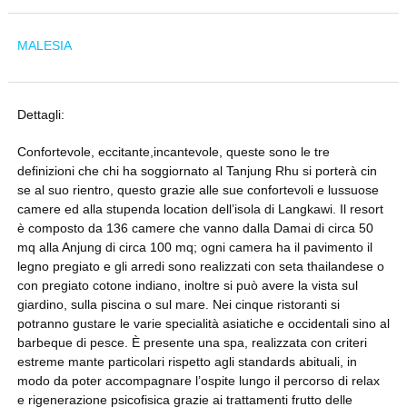
MALESIA
Dettagli:
Confortevole, eccitante,incantevole, queste sono le tre
definizioni che chi ha soggiornato al Tanjung Rhu si porterà cin
se al suo rientro, questo grazie alle sue confortevoli e lussuose
camere ed alla stupenda location dell’isola di Langkawi. Il resort
è composto da 136 camere che vanno dalla Damai di circa 50
mq alla Anjung di circa 100 mq; ogni camera ha il pavimento il
legno pregiato e gli arredi sono realizzati con seta thailandese o
con pregiato cotone indiano, inoltre si può avere la vista sul
giardino, sulla piscina o sul mare. Nei cinque ristoranti si
potranno gustare le varie specialità asiatiche e occidentali sino al
barbeque di pesce. È presente una spa, realizzata con criteri
estreme mante particolari rispetto agli standards abituali, in
modo da poter accompagnare l’ospite lungo il percorso di relax
e rigenerazione psicofisica grazie ai trattamenti frutto delle