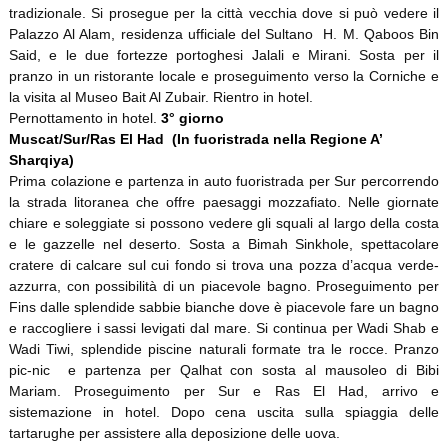
tradizionale. Si prosegue per la città vecchia dove si può vedere il
Palazzo Al Alam, residenza ufficiale del Sultano H. M. Qaboos Bin
Said, e le due fortezze portoghesi Jalali e Mirani. Sosta per il
pranzo in un ristorante locale e proseguimento verso la Corniche e
la visita al Museo Bait Al Zubair. Rientro in hotel.
Pernottamento in hotel.
3° giorno
Muscat/Sur/Ras El Had (In fuoristrada nella Regione A’
Sharqiya)
Prima colazione e partenza in auto fuoristrada per Sur percorrendo
la strada litoranea che offre paesaggi mozzafiato. Nelle giornate
chiare e soleggiate si possono vedere gli squali al largo della costa
e le gazzelle nel deserto. Sosta a Bimah Sinkhole, spettacolare
cratere di calcare sul cui fondo si trova una pozza d’acqua verde-
azzurra, con possibilità di un piacevole bagno. Proseguimento per
Fins dalle splendide sabbie bianche dove è piacevole fare un bagno
e raccogliere i sassi levigati dal mare. Si continua per Wadi Shab e
Wadi Tiwi, splendide piscine naturali formate tra le rocce. Pranzo
pic-nic e partenza per Qalhat con sosta al mausoleo di Bibi
Mariam. Proseguimento per Sur e Ras El Had, arrivo e
sistemazione in hotel. Dopo cena uscita sulla spiaggia delle
tartarughe per assistere alla deposizione delle uova.