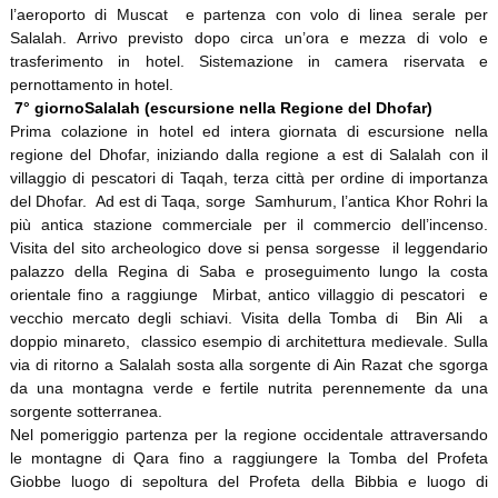
l’aeroporto di Muscat e partenza con volo di linea serale per
Salalah. Arrivo previsto dopo circa un’ora e mezza di volo e
trasferimento in hotel. Sistemazione in camera riservata e
pernottamento in hotel.
7° giorno
Salalah (escursione nella Regione del Dhofar)
Prima colazione in hotel ed intera giornata di escursione nella
regione del Dhofar, iniziando dalla regione a est di Salalah con il
villaggio di pescatori di Taqah, terza città per ordine di importanza
del Dhofar. Ad est di Taqa, sorge Samhurum, l’antica Khor Rohri la
più antica stazione commerciale per il commercio dell’incenso.
Visita del sito archeologico dove si pensa sorgesse il leggendario
palazzo della Regina di Saba e proseguimento lungo la costa
orientale fino a raggiunge Mirbat, antico villaggio di pescatori e
vecchio mercato degli schiavi. Visita della Tomba di Bin Ali a
doppio minareto, classico esempio di architettura medievale. Sulla
via di ritorno a Salalah sosta alla sorgente di Ain Razat che sgorga
da una montagna verde e fertile nutrita perennemente da una
sorgente sotterranea.
Nel pomeriggio partenza per la regione occidentale attraversando
le montagne di Qara fino a raggiungere la Tomba del Profeta
Giobbe luogo di sepoltura del Profeta della Bibbia e luogo di