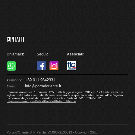
CONTATTI
Chiamaci:
Seguici:
Associati:
+39 011 9642331
Telefono:
info@portadoriente.it
Email:
Informazioni ex art. 1, comma 125, della legge 4 agosto 2017 n. 124 Relativamente
agli aiuti di Stato e aiuti de Minimis, si rimanda a quanto contenuto nel â€œRegistro
nazionale degli aiuti di Statoâ€ di cui allâ€™articolo 52 L. 234/2012
https://www.rna.gov.it/sites/PortaleRNA/it_IT/home
Porta d'Oriente Srl - Partita IVA 08672130013 - Copyright 2026