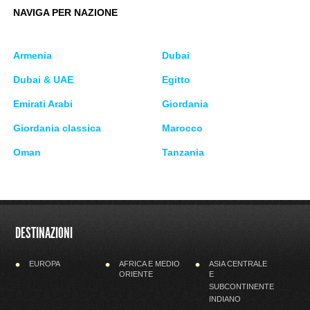
NAVIGA PER NAZIONE
Armenia
Dubai
Dubai & UAE
Egitto
Emirati Arabi
Giordania
Giordania classica
Marocco
Oman
Tanzania
DESTINAZIONI
EUROPA
AFRICA E MEDIO
ASIA CENTRALE
ORIENTE
E
SUBCONTINENTE
INDIANO