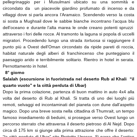
pellegrinaggio per i Musulmani ubicato su una sommità e
circondato da un piacevole giardino profumato di incenso e da
villaggi dove si parla ancora l’Aramaico. Scendendo verso la costa
si sosta a Mughsail dove le sabbie bianche incontrano l’acqua blu
dell’oceano e durante l’alta marea le onde creano potenti spruzzi
attraverso i fori delle rocce. Al tramonto la laguna si popola di uccelli
migratori. Procedendo lungo una strada
tortuosa
si raggiungere il
punto più a Ovest dell’Oman circondato da ripide pareti di roccia,
habitat naturale degli alberi di franchincenso che punteggiano il
paesaggio arido e terribilmente solitario. Rientro in hotel in serata.
Pernottamento in hotel.
8° giorno
Salalah (escursione in fuoristrada nel deserto Rub al Khali “il
quarto vuoto” e la città perduta di Ubar)
Dopo la prima colazione, partenza di buon mattino in auto 4x4 alla
volta del deserto di Rub al Khali. Si tratta di uno dei luoghi più
remoti, selvaggi ed incontaminati del pianeta con dune dall’aspetto
magico. Dopo una breve sosta nella cittadina di Thumrait, un tempo
famoso insediamento di beduini, si prosegue verso Ovest lungo un
percorso sterrato che attraversa il deserto pietroso di Al Nejd. Dopo
circa di 175 km si giunge alla prima attrazione che offre il deserto:
“la città perduta di Ubar” sito Protetto Unesco. Si narra che l’antico