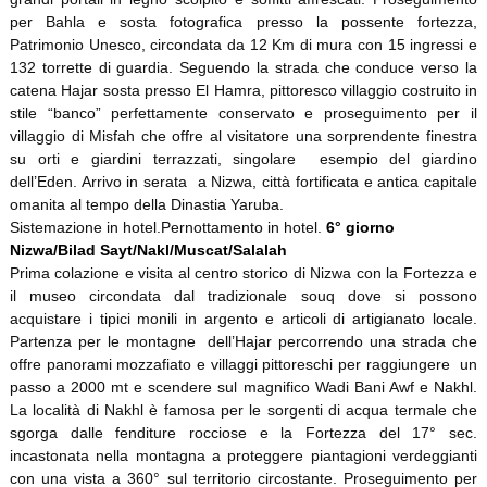
per Bahla e sosta fotografica presso la possente fortezza,
Patrimonio Unesco, circondata da 12 Km di mura con 15 ingressi e
132 torrette di guardia. Seguendo la strada che conduce verso la
catena Hajar sosta presso El Hamra, pittoresco villaggio costruito in
stile “banco” perfettamente conservato e proseguimento per il
villaggio di Misfah che offre al visitatore una sorprendente finestra
su orti e giardini terrazzati, singolare esempio del giardino
dell’Eden. Arrivo in serata a Nizwa, città fortificata e antica capitale
omanita al tempo della Dinastia Yaruba.
Sistemazione in hotel.
Pernottamento in hotel.
6° giorno
Nizwa/Bilad Sayt/Nakl/Muscat/Salalah
Prima colazione e visita al centro storico di Nizwa con la Fortezza e
il museo circondata dal tradizionale souq dove si possono
acquistare i tipici monili in argento e articoli di artigianato locale.
Partenza per le montagne dell’Hajar percorrendo una strada che
offre panorami mozzafiato e villaggi pittoreschi per raggiungere un
passo a 2000 mt e scendere sul magnifico Wadi Bani Awf e Nakhl.
La località di Nakhl è famosa per le sorgenti di acqua termale che
sgorga dalle fenditure rocciose e la Fortezza del 17° sec.
incastonata nella montagna a proteggere piantagioni verdeggianti
con una vista a 360° sul territorio circostante. Proseguimento per