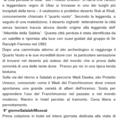
e leggendario regno di Ubar si trovasse in uno dei luoghi più
inospitali della terra – il vastissimo e proibitivo deserto Rub al Khali,
comunemente chiamato il “quarto vuoto”. Secondo la leggenda, a
seguito di una maledizione, il deserto inghiottì letteralmente la città
senza lasciare traccia alcuna dando origine alla leggenda dell’
“Atlantide della Sabbia”. Questa città perduta è stata identificata da
un satellite e riportata alla luce con scavi guidati dal gruppo di Sir
Ranulph Fiennes nel 1982.
Dopo una camminata attorno al sito archeologico si raggiunge il
Quarto Vuoto e le sue incredibili dune con la particolare sensazione
di trovarsi nel deserto più esteso del mondo che si prova dalla
sommità di una delle tante dune. Pranzo pic nic in una tipica tenda
beduina.
Sulla via del ritorno a Salalah si percorre Wadi Dawka, sito Protetto
Unesco, conosciuto come il Wadi del Franchincenso dove cresce
spontanea una grande varietà di alberi dell’incenso. Sosta per
apprendere l’uso del Franchincenso nel passato e nel mondo
moderno. Rientro in hotel pervisto al tramonto. Cena libera e
pernottamento.
9° giorno
Salalah/Muscat
Prima colazione in hotel ed intera giornata dedicata alla visita di