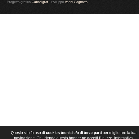
Progetto grafico
Cabodigraf
- Sviluppo
Vanni Cagnotto
Questo sito fa uso di
cookies tecnici e/o di terze parti
per migliorare la tua
navigazione. Chiudendo questo banner ne accetti l'utilizzo.
Informativa
.