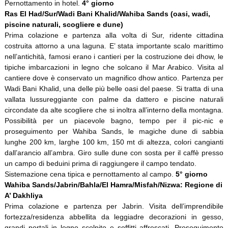
Pernottamento in hotel.
4° giorno
Ras El Had/Sur/Wadi Bani Khalid/Wahiba Sands (oasi, wadi,
piscine naturali, scogliere e dune)
Prima colazione e partenza alla volta di Sur, ridente cittadina
costruita attorno a una laguna. E’ stata importante scalo marittimo
nell’antichità, famosi erano i cantieri per la costruzione dei dhow, le
tipiche imbarcazioni in legno che solcano il Mar Arabico. Visita al
cantiere dove è conservato un magnifico dhow antico. Partenza per
Wadi Bani Khalid, una delle più belle oasi del paese. Si tratta di una
vallata lussureggiante con palme da dattero e piscine naturali
circondate da alte scogliere che si inoltra all’interno della montagna.
Possibilità per un piacevole bagno, tempo per il pic-nic e
proseguimento per Wahiba Sands, le magiche dune di sabbia
lunghe 200 km, larghe 100 km, 150 mt di altezza, colori cangianti
dall’arancio all’ambra. Giro sulle dune con sosta per il caffè presso
un campo di beduini prima di raggiungere il campo tendato.
Sistemazione cena tipica e pernottamento al campo.
5° giorno
Wahiba Sands/Jabrin/Bahla/El Hamra/Misfah/Nizwa: Regione di
A’ Dakhliya
Prima colazione e partenza per Jabrin. Visita dell’imprendibile
fortezza/residenza abbellita da leggiadre decorazioni in gesso,
grandi portali in legno scolpito e soffitti affrescati. Proseguimento