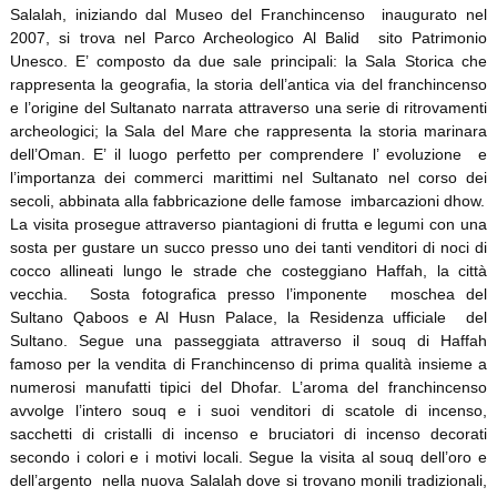
Salalah, iniziando dal Museo del Franchincenso inaugurato nel
2007, si trova nel Parco Archeologico Al Balid sito Patrimonio
Unesco. E’ composto da due sale principali: la Sala Storica che
rappresenta la geografia, la storia dell’antica via del franchincenso
e l’origine del Sultanato narrata attraverso una serie di ritrovamenti
archeologici; la Sala del Mare che rappresenta la storia marinara
dell’Oman. E’ il luogo perfetto per comprendere l’ evoluzione e
l’importanza dei commerci marittimi nel Sultanato nel corso dei
secoli, abbinata alla fabbricazione delle famose imbarcazioni dhow.
La visita prosegue attraverso piantagioni di frutta e legumi con una
sosta per gustare un succo presso uno dei tanti venditori di noci di
cocco allineati lungo le strade che costeggiano Haffah, la città
vecchia. Sosta fotografica presso l’imponente moschea del
Sultano Qaboos e Al Husn Palace, la Residenza ufficiale del
Sultano. Segue una passeggiata attraverso il souq di Haffah
famoso per la vendita di Franchincenso di prima qualità insieme a
numerosi manufatti tipici del Dhofar. L’aroma del franchincenso
avvolge l’intero souq e i suoi venditori di scatole di incenso,
sacchetti di cristalli di incenso e bruciatori di incenso decorati
secondo i colori e i motivi locali. Segue la visita al souq dell’oro e
dell’argento nella nuova Salalah dove si trovano monili tradizionali,