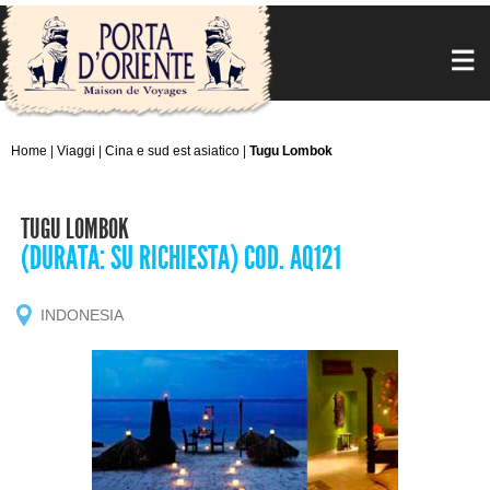
Home
|
Viaggi
|
Cina e sud est asiatico
|
Tugu Lombok
TUGU LOMBOK
(DURATA: SU RICHIESTA) COD. AQ121
INDONESIA