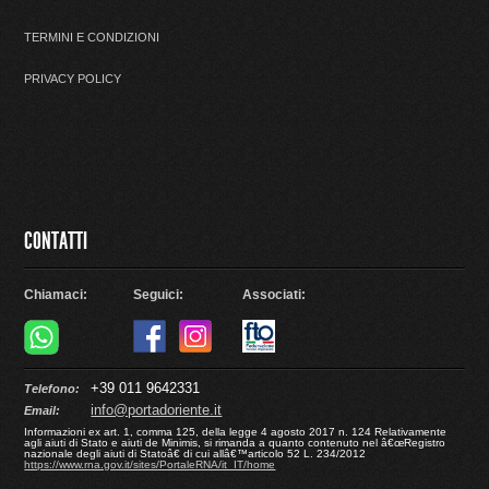
TERMINI E CONDIZIONI
PRIVACY POLICY
CONTATTI
Chiamaci:
Seguici:
Associati:
+39 011 9642331
Telefono:
info@portadoriente.it
Email:
Informazioni ex art. 1, comma 125, della legge 4 agosto 2017 n. 124 Relativamente
agli aiuti di Stato e aiuti de Minimis, si rimanda a quanto contenuto nel â€œRegistro
nazionale degli aiuti di Statoâ€ di cui allâ€™articolo 52 L. 234/2012
https://www.rna.gov.it/sites/PortaleRNA/it_IT/home