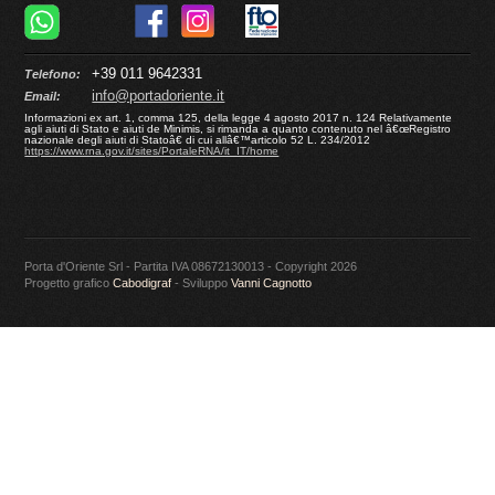
+39 011 9642331
Telefono:
info@portadoriente.it
Email:
Informazioni ex art. 1, comma 125, della legge 4 agosto 2017 n. 124 Relativamente
agli aiuti di Stato e aiuti de Minimis, si rimanda a quanto contenuto nel â€œRegistro
nazionale degli aiuti di Statoâ€ di cui allâ€™articolo 52 L. 234/2012
https://www.rna.gov.it/sites/PortaleRNA/it_IT/home
Porta d'Oriente Srl - Partita IVA 08672130013 - Copyright 2026
Progetto grafico
Cabodigraf
- Sviluppo
Vanni Cagnotto