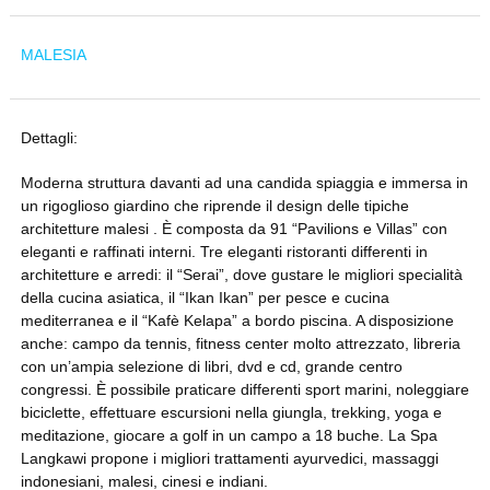
MALESIA
Dettagli:
Moderna struttura davanti ad una candida spiaggia e immersa in
un rigoglioso giardino che riprende il design delle tipiche
architetture malesi . È composta da 91 “Pavilions e Villas” con
eleganti e raffinati interni. Tre eleganti ristoranti differenti in
architetture e arredi: il “Serai”, dove gustare le migliori specialità
della cucina asiatica, il “Ikan Ikan” per pesce e cucina
mediterranea e il “Kafè Kelapa” a bordo piscina. A disposizione
anche: campo da tennis, fitness center molto attrezzato, libreria
con un’ampia selezione di libri, dvd e cd, grande centro
congressi. È possibile praticare differenti sport marini, noleggiare
biciclette, effettuare escursioni nella giungla, trekking, yoga e
meditazione, giocare a golf in un campo a 18 buche. La Spa
Langkawi propone i migliori trattamenti ayurvedici, massaggi
indonesiani, malesi, cinesi e indiani.