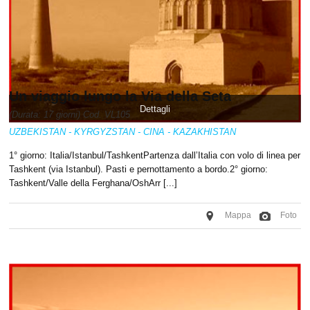
Un viaggio lungo la Via della Seta
Dettagli
(Durata: 17 giorni) Cod. VL105
UZBEKISTAN - KYRGYZSTAN - CINA - KAZAKHISTAN
1° giorno: Italia/Istanbul/TashkentPartenza dall’Italia con volo di linea per
Tashkent (via Istanbul). Pasti e pernottamento a bordo.2° giorno:
Tashkent/Valle della Ferghana/OshArr [...]
Mappa
Foto