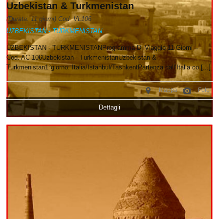
Uzbekistan & Turkmenistan
(Durata: 11 giorni) Cod. VL106
UZBEKISTAN - TURKMENISTAN
UZBEKISTAN - TURKMENISTANProgramma Di Viaggio 11 Giorni –
Cod. AC 106Uzbekistan - TurkmenistanUzbekistan &
Turkmenistan1°giorno: Italia/Istanbul/TashkentPartenza dall’Italia co [...]
Mappa
Foto
Dettagli