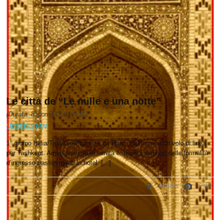
Le città de “Le mille e una notte”
(Durata: 8 giorni) Cod. VL112
UZBEKISTAN
1° giorno Italia/TashkentPartenza da Roma Fiumicino con volo di linea
per Tashkent. Arrivo previsto in serata e, dopo il disbrigo delle formalità
d’ingresso trasferimento in hotel. [...]
Mappa
Foto