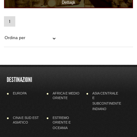
Dettagli
1
DESTINAZIONI
EUROPA
AFRICA E MEDIO
ASIA CENTRALE
ORIENTE
E
SUBCONTINENTE
INDIANO
CINA E SUD EST
ESTREMO
ASIATICO
ORIENTE E
OCEANIA