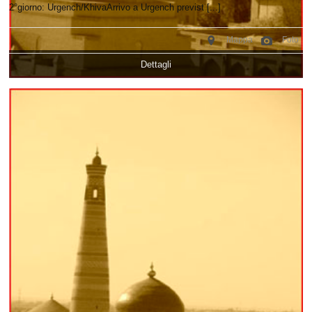
2°giorno: Urgench/KhivaArrivo a Urgench previst [...]
Mappa
Foto
Dettagli