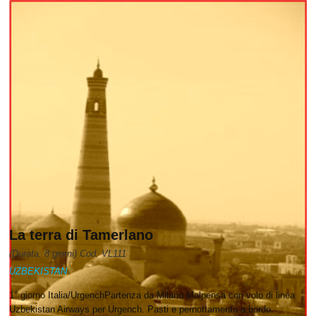
Dettagli
La terra di Tamerlano
(Durata: 8 giorni) Cod. VL111
UZBEKISTAN
1° giorno Italia/UrgenchPartenza da Milano Malpensa con volo di linea
Uzbekistan Airways per Urgench. Pasti e pernottamento a bordo.