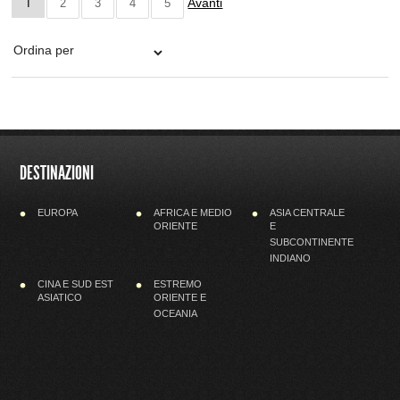
Avanti
1
2
3
4
5
DESTINAZIONI
EUROPA
AFRICA E MEDIO
ASIA CENTRALE
ORIENTE
E
SUBCONTINENTE
INDIANO
CINA E SUD EST
ESTREMO
ASIATICO
ORIENTE E
OCEANIA