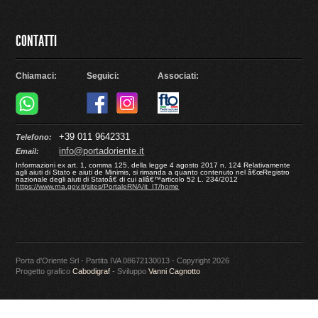
CONTATTI
Chiamaci:
Seguici:
Associati:
+39 011 9642331
Telefono:
info@portadoriente.it
Email:
Informazioni ex art. 1, comma 125, della legge 4 agosto 2017 n. 124 Relativamente
agli aiuti di Stato e aiuti de Minimis, si rimanda a quanto contenuto nel â€œRegistro
nazionale degli aiuti di Statoâ€ di cui allâ€™articolo 52 L. 234/2012
https://www.rna.gov.it/sites/PortaleRNA/it_IT/home
Porta d'Oriente Srl - Partita IVA 08672130013 - Copyright 2026
Progetto grafico
Cabodigraf
- Sviluppo
Vanni Cagnotto