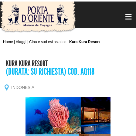
Home
|
Viaggi
|
Cina e sud est asiatico
|
Kura Kura Resort
KURA KURA RESORT
(DURATA: SU RICHIESTA) COD. AQ118
INDONESIA