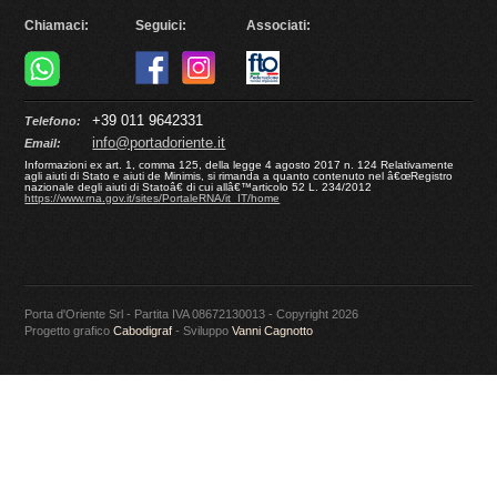
Chiamaci:
Seguici:
Associati:
+39 011 9642331
Telefono:
info@portadoriente.it
Email:
Informazioni ex art. 1, comma 125, della legge 4 agosto 2017 n. 124 Relativamente
agli aiuti di Stato e aiuti de Minimis, si rimanda a quanto contenuto nel â€œRegistro
nazionale degli aiuti di Statoâ€ di cui allâ€™articolo 52 L. 234/2012
https://www.rna.gov.it/sites/PortaleRNA/it_IT/home
Porta d'Oriente Srl - Partita IVA 08672130013 - Copyright 2026
Progetto grafico
Cabodigraf
- Sviluppo
Vanni Cagnotto