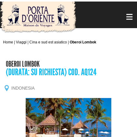
Home
|
Viaggi
|
Cina e sud est asiatico
|
Oberoi Lombok
OBEROI LOMBOK
(DURATA: SU RICHIESTA) COD. AQ124
INDONESIA