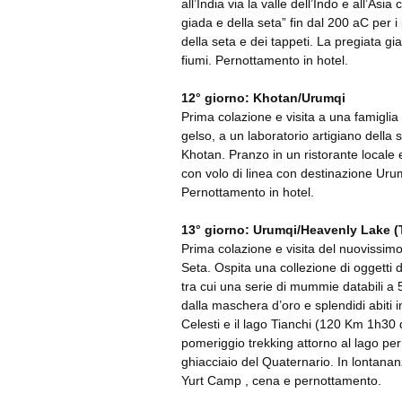
all’India via la valle dell’Indo e all’As
giada e della seta” fin dal 200 aC per i
della seta e dei tappeti. La pregiata gi
fiumi. Pernottamento in hotel.
12° giorno: Khotan/Urumqi
Prima colazione e visita a una famiglia d
gelso, a un laboratorio artigiano della 
Khotan. Pranzo in un ristorante locale 
con volo di linea con destinazione Uru
Pernottamento in hotel.
13° giorno: Urumqi/Heavenly Lake (
Prima colazione e visita del nuovissimo
Seta. Ospita una collezione di oggetti 
tra cui una serie di mummie databili a
dalla maschera d’oro e splendidi abiti
Celesti e il lago Tianchi (120 Km 1h30 
pomeriggio trekking attorno al lago pe
ghiacciaio del Quaternario. In lontana
Yurt Camp , cena e pernottamento.