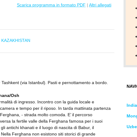
Scarica programma in formato PDF
|
Altri allegati
- KAZAKHISTAN
er Tashkent (via Istanbul). Pasti e pernottamento a bordo.
NAVI
ghana/Osh
rmalità di ingresso. Incontro con la guida locale e
India
 camera e tempo per il riposo. In tarda mattinata partenza
 Ferghana, - strada molto comoda. E’ il percorso
Mong
aversa la fertile valle della Ferghana famosa per i suoi
Uzbe
 gli antichi khanati e il luogo di nascita di Babur, il
 Nella Ferghana non esistono siti storici di grande