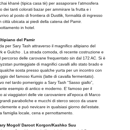
hai khané (tipica casa tè) per assaporare l’atmosfera
dei tanti colorati bazar per ammirare la frutta e i
rrivo al posto di frontiera di Dustlik, formalità di ingresso
ittà ubicata ai piedi della catena del Pamir.
ottamento in hotel.
ltipiano del Pamir
da per Sary Tash attraverso il magnifico altipiano del
yk e Gulcho . La strada comoda, di recente costruzione e
a il percorso delle carovane frequentato sin dal 172 AC. Si è
gyzstan punteggiate di magnifici cavalli allo stato brado e
a qualche sosta presso qualche yurta per un incontro con
saggio del famoso Kumis (latte di cavalla fermentato).
rivo nel tardo pomeriggio a Sary Tash “Sasso giallo”,
sante esempio di antico e moderno. E’ famoso per il
to ai viaggiatori delle vie carovaniere all’epoca di Marco
 grandi paraboliche e mucchi di sterco secco da usare
clemente e può nevicare in qualsiasi giorno del’estate.
a famiglia locale, cena e pernottamento.
 Sary Mogol/ Daroot Korgon/Kashko Suu