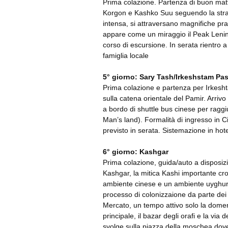
Prima colazione. Partenza di buon matti
Korgon e Kashko Suu seguendo la strad
intensa, si attraversano magnifiche prat
appare come un miraggio il Peak Lenina
corso di escursione. In serata rientro
famiglia locale
5° giorno: Sary Tash/Irkeshstam Pa
Prima colazione e partenza per Irkesh
sulla catena orientale del Pamir. Arrivo
a bordo di shuttle bus cinese per raggi
Man’s land). Formalità di ingresso in Ci
previsto in serata. Sistemazione in hot
6° giorno: Kashgar
Prima colazione, guida/auto a disposizio
Kashgar, la mitica Kashi importante cr
ambiente cinese e un ambiente uyghur
processo di colonizzaione da parte dei 
Mercato, un tempo attivo solo la dome
principale, il bazar degli orafi e la via 
svolge sulla piazza della moschea dove 