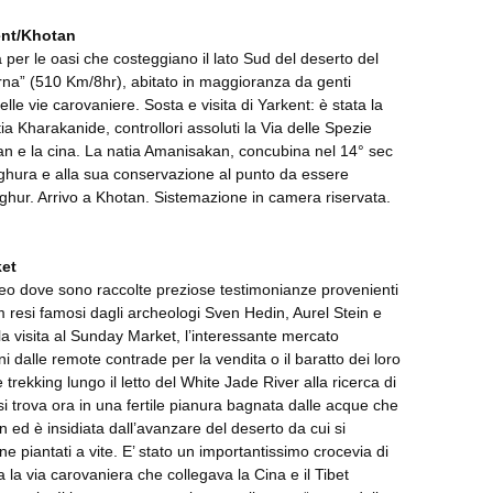
ent/Khotan
per le oasi che costeggiano il lato Sud del deserto del
orna” (510 Km/8hr), abitato in maggioranza da genti
le vie carovaniere. Sosta e visita di Yarkent: è stata la
tia Kharakanide, controllori assoluti la Via delle Spezie
tan e la cina. La natia Amanisakan, concubina nel 14° sec
yghura e alla sua conservazione al punto da essere
hur. Arrivo a Khotan. Sistemazione in camera riservata.
ket
seo dove sono raccolte preziose testimonianze provenienti
im resi famosi dagli archeologi Sven Hedin, Aurel Stein e
la visita al Sunday Market, l’interessante mercato
 dalle remote contrade per la vendita o il baratto dei loro
e trekking lungo il letto del White Jade River alla ricerca di
 si trova ora in una fertile pianura bagnata dalle acque che
ed è insidiata dall’avanzare del deserto da cui si
ne piantati a vite. E’ stato un importantissimo crocevia di
 la via carovaniera che collegava la Cina e il Tibet