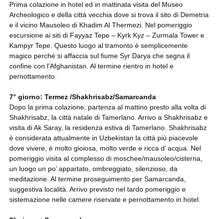
Prima colazione in hotel ed in mattinata visita del Museo
Archeologico e della città vecchia dove si trova il sito di Demetria
e il vicino Mausoleo di Khadim Al Thermezi. Nel pomeriggio
escursione ai siti di Fayyaz Tepe – Kyrk Kyz – Zurmala Tower e
Kampyr Tepe. Questo luogo al tramonto è semplicemente
magico perché si affaccia sul fiume Syr Darya che segna il
confine con l’Afghanistan. Al termine rientro in hotel e
pernottamento.
7° giorno: Termez /Shakhrisabz/Samarcanda
Dopo la prima colazione, partenza al mattino presto alla volta di
Shakhrisabz, la città natale di Tamerlano. Arrivo a Shakhrisabz e
visita di Ak Saray, la residenza estiva di Tamerlano. Shakhrisabz
è considerata attualmente in Uzbekistan la città più piacevole
dove vivere, è molto gioiosa, molto verde e ricca d’ acqua. Nel
pomeriggio visita al complesso di moschee/mausoleo/cisterna,
un luogo un po’ appartato, ombreggiato, silenzioso, da
meditazione. Al termine proseguimento per Samarcanda,
suggestiva località. Arrivo previsto nel tardo pomeriggio e
sistemazione nelle camere riservate e pernottamento in hotel.