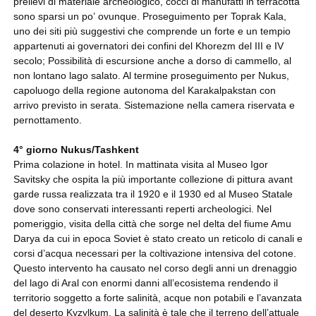
prelievi di materiale archeologico, cocci di manufatti in terracotta
sono sparsi un po’ ovunque. Proseguimento per Toprak Kala,
uno dei siti più suggestivi che comprende un forte e un tempio
appartenuti ai governatori dei confini del Khorezm del III e IV
secolo; Possibilità di escursione anche a dorso di cammello, al
non lontano lago salato. Al termine proseguimento per Nukus,
capoluogo della regione autonoma del Karakalpakstan con
arrivo previsto in serata. Sistemazione nella camera riservata e
pernottamento.
4° giorno Nukus/Tashkent
Prima colazione in hotel. In mattinata visita al Museo Igor
Savitsky che ospita la più importante collezione di pittura avant
garde russa realizzata tra il 1920 e il 1930 ed al Museo Statale
dove sono conservati interessanti reperti archeologici. Nel
pomeriggio, visita della città che sorge nel delta del fiume Amu
Darya da cui in epoca Soviet è stato creato un reticolo di canali e
corsi d’acqua necessari per la coltivazione intensiva del cotone.
Questo intervento ha causato nel corso degli anni un drenaggio
del lago di Aral con enormi danni all’ecosistema rendendo il
territorio soggetto a forte salinità, acque non potabili e l’avanzata
del deserto Kyzylkum. La salinità è tale che il terreno dell’attuale