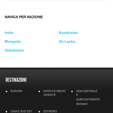
NAVIGA PER NAZIONE
India
Kazakistan
Mongolia
Sri Lanka
Uzbekistan
DESTINAZIONI
EUROPA
AFRICA E MEDIO
ASIA CENTRALE
ORIENTE
E
SUBCONTINENTE
INDIANO
CINA E SUD EST
ESTREMO