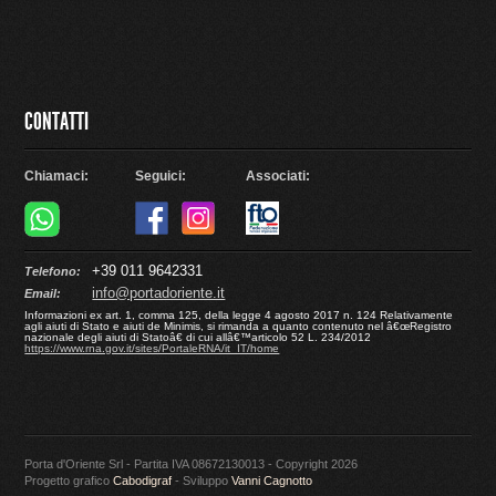
CONTATTI
Chiamaci:
Seguici:
Associati:
+39 011 9642331
Telefono:
info@portadoriente.it
Email:
Informazioni ex art. 1, comma 125, della legge 4 agosto 2017 n. 124 Relativamente
agli aiuti di Stato e aiuti de Minimis, si rimanda a quanto contenuto nel â€œRegistro
nazionale degli aiuti di Statoâ€ di cui allâ€™articolo 52 L. 234/2012
https://www.rna.gov.it/sites/PortaleRNA/it_IT/home
Porta d'Oriente Srl - Partita IVA 08672130013 - Copyright 2026
Progetto grafico
Cabodigraf
- Sviluppo
Vanni Cagnotto