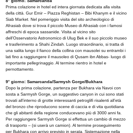
8° giorno: Samarcanda
Prima colazione in hotel ed intera giornata dedicata alla visita
della città. Gur Emir – Piazza Reghistan – Bibi Khanym e il vicino
Siab Market. Nel pomeriggio visita del sito archeologico di
Afrasiab dove si trova il piccolo Museo di Afrasiab con i famosi
affreschi di epoca sassanide. Visita al vicino sito
dell’Osservatorio Astronomico di Ulug Bek e il suo piccolo museo
e trasferimento a Shahi Zindah. Luogo straordinario, si tratta di
una salita lungo il fianco della collina con mausolei su entrambi i
lati fino a raggiungere il mausoleo di Qusam ibn Abbas- luogo di
importante pellegrinaggio. Al termine rientro in hotel e
pernottamento.
9° giorno: Samarcanda/Sarmysh Gorge/Bukhara
Dopo la prima colazione, partenza per Bukhara via Navoi con
sosta a Sarmysh Gorge, un suggestivo canyon in cui sono stati
trovati all’interno di grotte interessanti petroglifi risalenti all’età
del bronzo che riproducono scene di caccia e di vita quotidiana
che gli abitanti della regione conducevano più di 3000 anni fa.
Per raggiungere Sarmysh Gorge si effettua un cambio di mezzo
di trasporto – (si userà un camion). Al termine proseguimento
per Bukhara con arrivo previsto in serata. Sistemazione nella