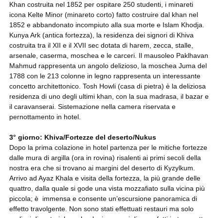
Khan costruita nel 1852 per ospitare 250 studenti, i minareti
icona Kelte Minor (minareto corto) fatto costruire dal khan nel
1852 e abbandonato incompiuto alla sua morte e Islam Khodja.
Kunya Ark (antica fortezza), la residenza dei signori di Khiva
costruita tra il XII e il XVII sec dotata di harem, zecca, stalle,
arsenale, caserma, moschea e le carceri. Il mausoleo Paklhavan
Mahmud rappresenta un angolo delizioso, la moschea Juma del
1788 con le 213 colonne in legno rappresenta un interessante
concetto architettonico. Tosh Howli (casa di pietra) è la deliziosa
residenza di uno degli ultimi khan, con la sua madrasa, il bazar e
il caravanserai. Sistemazione nella camera riservata e
pernottamento in hotel.
3° giorno: Khiva/Fortezze del deserto/Nukus
Dopo la prima colazione in hotel partenza per le mitiche fortezze
dalle mura di argilla (ora in rovina) risalenti ai primi secoli della
nostra era che si trovano ai margini del deserto di Kyzylkum.
Arrivo ad Ayaz Khala e visita della fortezza, la più grande delle
quattro, dalla quale si gode una vista mozzafiato sulla vicina più
piccola; è immensa e consente un’escursione panoramica di
effetto travolgente. Non sono stati effettuati restauri ma solo