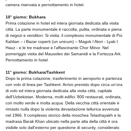
camera riservata e pernottamento in hotel.
10° giorno: Bukhara
Prima colazione in hotel ed intera giornata dedicata alla visita
città. La parte monumentale è raccolta, pulita, ordinata e piena
di negozi e venditori. Si visita: il complesso monumentale di Poi
Kahlian – i Bazar coperti (un unicum) – Magok I Atori - Lyab I
Hauz - e le tre madrase e l’affascinante Chor Minor. Nel
pomeriggio visita del Mausoleo dei Samanidi e la Fortezza Ark.
Pernottamento in hotel.
11° giorno: Bukhara/Tashkent
Dopo la prima colazione, trasferimento in aeroporto e partenza
con volo di linea per Tashkent. Arrivo previsto dopo circa un’ora
di volo ed intera giornata dedicata alla visita città, capitale
dell’Uzbekistan. Moderna, molti edifici ‘800 restaurati, ordinata,
con molto verde e molta acqua. Della vecchia città orientale è
rimasto nulla dopo la violenta devastazione tellurica avvenuta
nel 1966. Il complesso storico della moschea Telashayakh e la
madrasa Barak Khan ubicato nella parte alta della città è ora
visibile solo dall’esterno per questione di security, considerato