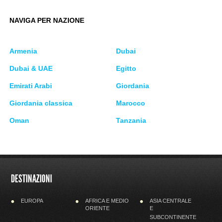
NAVIGA PER NAZIONE
Armenia
Dubai
Dubai & UAE
Egitto
Emirati Arabi
Giordania
Giordania classica
Marocco
Oman
Tanzania
DESTINAZIONI
EUROPA
AFRICA E MEDIO
ASIA CENTRALE
ORIENTE
E
SUBCONTINENTE