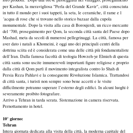
per Kashan, la meravigliosa "Perla del Grande Kavir", città conosciuta
in tutto il mondo per i suoi tappeti, la seta, le ceramiche, il rame e l
´acqua di rose che si trovano nello storico bazaar dalla cupola
monumentale. Dopo la visita alla casa di Boroujerdi, un ricco mercante
del ‘700, proseguimento per Qom, la seconda città santa del Paese dopo
Mashad, meta da secoli di numerosi pellegrinaggi. La città, famosa per
aver dato i natali a Khomeini, è oggi uno dei principali centri della
dottrina sciita ed è considerata come una delle città più fondamentaliste
dell’Iran. Dalla famosa facoltà di teologia Howzeh-ye Elmieh di questa
città santa sono uscite innumerevoli importanti figure religiose e proprio
dalla città di Qom partì il movimento integralista contro lo Shah di
Persia Reza Pahlavi e la conseguente Rivoluzione Islamica. Trattandosi
di città santa, i turisti non sempre sono bene accetti e le visite
difficilmente potranno superare l’esterno degli edifici. In alcuni luoghi è
severamente proibito fotografare.
Arrivo a Tehran in tarda serata. Sistemazione in camera riservata.
Pernottamento in hotel.
10° giorno:
Tehran
Intera giornata dedicata alla visita della città, la moderna capitale del