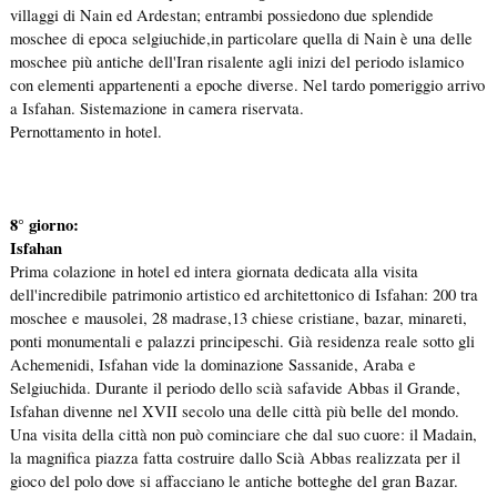
villaggi di Nain ed Ardestan; entrambi possiedono due splendide
moschee di epoca selgiuchide,in particolare quella di Nain è una delle
moschee più antiche dell'Iran risalente agli inizi del periodo islamico
con elementi appartenenti a epoche diverse. Nel tardo pomeriggio arrivo
a Isfahan. Sistemazione in camera riservata.
Pernottamento in hotel.
8° giorno:
Isfahan
Prima colazione in hotel ed intera giornata dedicata alla visita
dell'incredibile patrimonio artistico ed architettonico di Isfahan: 200 tra
moschee e mausolei, 28 madrase,13 chiese cristiane, bazar, minareti,
ponti monumentali e palazzi principeschi. Già residenza reale sotto gli
Achemenidi, Isfahan vide la dominazione Sassanide, Araba e
Selgiuchida. Durante il periodo dello scià safavide Abbas il Grande,
Isfahan divenne nel XVII secolo una delle città più belle del mondo.
Una visita della città non può cominciare che dal suo cuore: il Madain,
la magnifica piazza fatta costruire dallo Scià Abbas realizzata per il
gioco del polo dove si affacciano le antiche botteghe del gran Bazar.