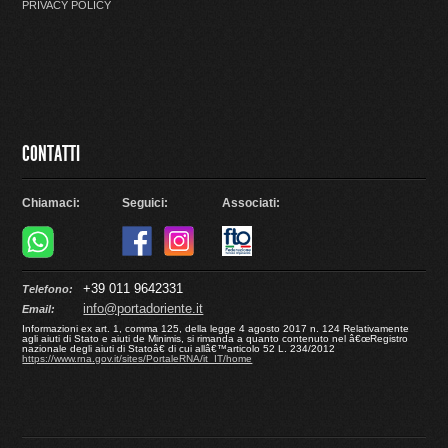
PRIVACY POLICY
CONTATTI
Chiamaci:
Seguici:
Associati:
+39 011 9642331
Telefono:
info@portadoriente.it
Email:
Informazioni ex art. 1, comma 125, della legge 4 agosto 2017 n. 124 Relativamente
agli aiuti di Stato e aiuti de Minimis, si rimanda a quanto contenuto nel â€œRegistro
nazionale degli aiuti di Statoâ€ di cui allâ€™articolo 52 L. 234/2012
https://www.rna.gov.it/sites/PortaleRNA/it_IT/home