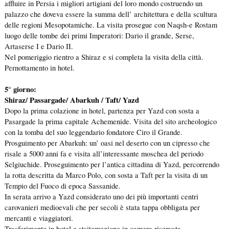
affluire in Persia i migliori artigiani del loro mondo costruendo un
palazzo che doveva essere la summa dell’ architettura e della scultura
delle regioni Mesopotamiche. La visita prosegue con Naqsh-e Rostam
luogo delle tombe dei primi Imperatori: Dario il grande, Serse,
Artaserse I e Dario II.
Nel pomeriggio rientro a Shiraz e si completa la visita della città.
Pernottamento in hotel.
5° giorno:
Shiraz/ Passargade/ Abarkuh / Taft/ Yazd
Dopo la prima colazione in hotel, partenza per Yazd con sosta a
Pasargade la prima capitale Achemenide. Visita del sito archeologico
con la tomba del suo leggendario fondatore Ciro il Grande.
Prosguimento per Abarkuh: un’ oasi nel deserto con un cipresso che
risale a 5000 anni fa e visita all’interessante moschea del periodo
Selgiuchide. Proseguimento per l’antica cittadina di Yazd, percorrendo
la rotta descritta da Marco Polo, con sosta a Taft per la visita di un
Tempio del Fuoco di epoca Sassanide.
In serata arrivo a Yazd considerato uno dei più importanti centri
carovanieri medioevali che per secoli è stata tappa obbligata per
mercanti e viaggiatori.
Trasferimento in hotel e stsitemazione in camera riservata.