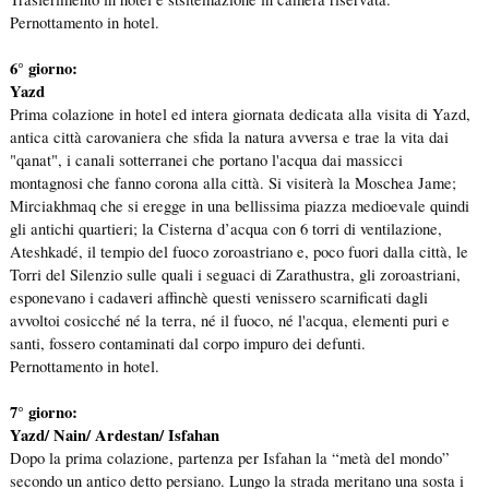
Pernottamento in hotel.
6° giorno:
Yazd
Prima colazione in hotel ed intera giornata dedicata alla visita di Yazd,
antica città carovaniera che sfida la natura avversa e trae la vita dai
"qanat", i canali sotterranei che portano l'acqua dai massicci
montagnosi che fanno corona alla città. Si visiterà la Moschea Jame;
Mirciakhmaq che si eregge in una bellissima piazza medioevale quindi
gli antichi quartieri; la Cisterna d’acqua con 6 torri di ventilazione,
Ateshkadé, il tempio del fuoco zoroastriano e, poco fuori dalla città, le
Torri del Silenzio sulle quali i seguaci di Zarathustra, gli zoroastriani,
esponevano i cadaveri affinchè questi venissero scarnificati dagli
avvoltoi cosicché né la terra, né il fuoco, né l'acqua, elementi puri e
santi, fossero contaminati dal corpo impuro dei defunti.
Pernottamento in hotel.
7° giorno:
Yazd/ Nain/ Ardestan/ Isfahan
Dopo la prima colazione, partenza per Isfahan la “metà del mondo”
secondo un antico detto persiano. Lungo la strada meritano una sosta i