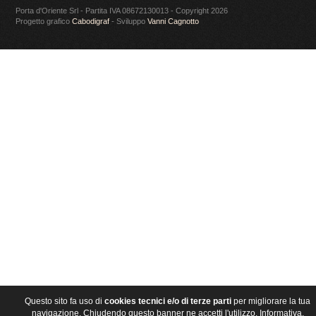
Porta d'Oriente Srl - Partita IVA 08672130013 - Copyright 2026
Progetto grafico
Cabodigraf
- Sviluppo
Vanni Cagnotto
Questo sito fa uso di
cookies tecnici e/o di terze parti
per migliorare la tua
navigazione. Chiudendo questo banner ne accetti l'utilizzo.
Informativa
.