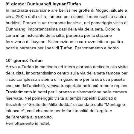
9° giorno: Dunhuang/Liuyuan/Turfan
In mattinata escursione alle bellissime grotte di Mogao, situate a
circa 25Km dalla città, famose per i dipinti, i manoscritti e i sutra
buddisti. Pranzo in un ristorante locale e, nel pomeriggio visita di
Dunhuang, importantissima oasi della via della seta. Dopo la
cena in un ristorante della città, partenza per la stazione
ferroviaria di Liuyuan. Sistemazione in carrozze letto a quattro
posti e partenza per l’oasi di Turfan. Pernottamento a bordo.
10° giorno: Turfan
Arrivo a Turfan in mattinata ed intera giornata dedicata alla visita
della città, importantissimo centro sulla via della seta famosa per
il suo complesso sistema di irrigazione e per la sua uva passita
che, sin dall’antichità, veniva trasportata nelle più remote regioni.
Trasferimento in hotel per il pranzo e sistemazione nella camera
riservata. Nel pomeriggio visita ai templi rupestri Buddisti di
Bezeklik le “Grotte dei Mille Budda” circondate dalle “Montagne
infuocate”, così chiamate per le forti tonalità dell’argilla e
dell’arenaria al tramonto.
Pernottamento in hotel.