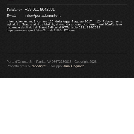
+39 011 9642331
Telefono:
info@portadoriente.it
Email:
Informazioni ex art. 1, comma 125, della legge 4 agosto 2017 n. 124 Relativamente
agli aiuti di Stato e aiuti de Minimis, si rimanda a quanto contenuto nel â€œRegistro
nazionale degli aiuti di Statoâ€ di cui allâ€™articolo 52 L. 234/2012
https://www.rna.gov.it/sites/PortaleRNA/it_IT/home
Porta d'Oriente Srl - Partita IVA 08672130013 - Copyright 2026
Progetto grafico
Cabodigraf
- Sviluppo
Vanni Cagnotto