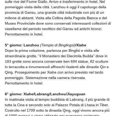
sulle rive del Fiume Giallo. Arrivo e trasferimento in hotel. Nel
pomeriggio visita della città. Lanzhou è oggi il capoluogo della
provincia di Gansu, una grande città industriale con più di un
milione di abitanti. Visita alla Collina della Pagoda Bianca e del
Museo Provinciale dove sono conservati interessanti collezioni di
vasellame del periodo neolitico del Gansu ed antichi bronzi.
Pernottamento in hotel.
5° giorno: Lanzhou
(Tempio di Binglingsi)
/Xiahe
Dopo la prima colazione, partenza per Binglisi e visita alle
straordinarie grotte, “il Monastero dei Diecimila Budda” dove in
183 grotte sono ancora conservate ben 694 statue, 82 sculture
in terracotta e innumerevoli affreschi risalenti alle dinastie Qin e
Qing. Proseguimento per Xiahe con arrivo previsto nel tardo
pomeriggio. Sistemazione nella camera riservata.
Pernottamento in hotel.
6° giorno: Xiahe/Labrang/Lanzhou/Jiayuguan
In mattinata visita al tempio buddista di Labrang, il più grande di
tutta la Cina e secondo solo al Palazzo Potala di Lhasa in Tibet.
Costruito nel 1709 sotto la dinastia Qing, oggi vivono ancora più
di 1000 monaci e viene utilizzato per numerose cerimonie