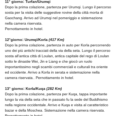
11° giorno: Turfan/Urumqi
Dopo la prima colazione, partenza per Urumqi. Lungo il percorso
sosta per la visita delle suggestive rovine della città morta di
Gaochang. Arrivo ad Urumqi nel pomeriggio e sistemazione
nella camera riservata.
Pernottamento in hotel.
12°giorno: Urumqi/Korla
(417 Km)
Dopo la prima colazione, partenza in auto per Korla percorrendo
uno dei più antichi tracciati della via della seta. Lungo il percorso
sosta all’antica città di Loulan, antica capitale del rego di Loulan
sotto le dinastie Wei, Jin e Liang e che giocò un ruolo
importantissimo negli scambi commerciali e culturali tra oriente
ed occidente. Arrivo a Korla in serata e sistemazione nella
camera riservata.. Pernottamento in hotel.
13° giorno: Korla/Kuqa
(282 Km)
Dopo la prima colazione, partenza per Kuqa, tappa importante
lungo la via della seta che in passato fu la sede del Buddhismo
nella regione occidentale. Arrivo e Kuqa e visita al caratteristico
bazar e della Moschea. Sistemazione nella camera riservata.
Pernottamento in hotel.