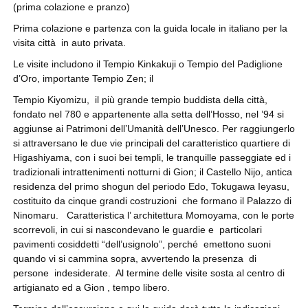
(prima colazione e pranzo)
Prima colazione e partenza con la guida locale in italiano per la
visita città in auto privata.
Le visite includono il Tempio Kinkakuji o Tempio del Padiglione
d’Oro, importante Tempio Zen; il
Tempio Kiyomizu, il più grande tempio buddista della città,
fondato nel 780 e appartenente alla setta dell’Hosso, nel ’94 si
aggiunse ai Patrimoni dell’Umanità dell’Unesco. Per raggiungerlo
si attraversano le due vie principali del caratteristico quartiere di
Higashiyama, con i suoi bei templi, le tranquille passeggiate ed i
tradizionali intrattenimenti notturni di Gion; il Castello Nijo, antica
residenza del primo shogun del periodo Edo, Tokugawa Ieyasu,
costituito da cinque grandi costruzioni che formano il Palazzo di
Ninomaru. Caratteristica l’ architettura Momoyama, con le porte
scorrevoli, in cui si nascondevano le guardie e particolari
pavimenti cosiddetti “dell’usignolo”, perché emettono suoni
quando vi si cammina sopra, avvertendo la presenza di
persone indesiderate. Al termine delle visite sosta al centro di
artigianato ed a Gion , tempo libero.