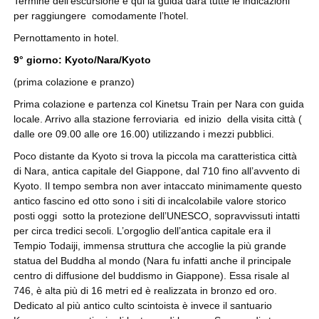
Termine dell’escursione e qui la guida darà tutte le indicazioni
per raggiungere comodamente l’hotel.
Pernottamento in hotel.
9° giorno: Kyoto/Nara/Kyoto
(prima colazione e pranzo)
Prima colazione e partenza col Kinetsu Train per Nara con guida
locale. Arrivo alla stazione ferroviaria ed inizio della visita città (
dalle ore 09.00 alle ore 16.00) utilizzando i mezzi pubblici.
Poco distante da Kyoto si trova la piccola ma caratteristica città
di Nara, antica capitale del Giappone, dal 710 fino all’avvento di
Kyoto. Il tempo sembra non aver intaccato minimamente questo
antico fascino ed otto sono i siti di incalcolabile valore storico
posti oggi sotto la protezione dell’UNESCO, sopravvissuti intatti
per circa tredici secoli. L’orgoglio dell’antica capitale era il
Tempio Todaiji, immensa struttura che accoglie la più grande
statua del Buddha al mondo (Nara fu infatti anche il principale
centro di diffusione del buddismo in Giappone). Essa risale al
746, è alta più di 16 metri ed è realizzata in bronzo ed oro.
Dedicato al più antico culto scintoista è invece il santuario