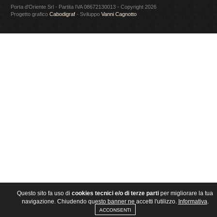
Porta d'Oriente Srl - Partita IVA 08672130013 - Copyright 2026
Progetto grafico
Cabodigraf
- Sviluppo
Vanni Cagnotto
Questo sito fa uso di
cookies tecnici e/o di terze parti
per migliorare la tua
navigazione. Chiudendo questo banner ne accetti l'utilizzo.
Informativa
.
ACCONSENTI