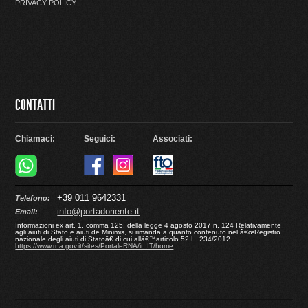
PRIVACY POLICY
CONTATTI
Chiamaci:
Seguici:
Associati:
+39 011 9642331
Telefono:
info@portadoriente.it
Email:
Informazioni ex art. 1, comma 125, della legge 4 agosto 2017 n. 124 Relativamente
agli aiuti di Stato e aiuti de Minimis, si rimanda a quanto contenuto nel â€œRegistro
nazionale degli aiuti di Statoâ€ di cui allâ€™articolo 52 L. 234/2012
https://www.rna.gov.it/sites/PortaleRNA/it_IT/home