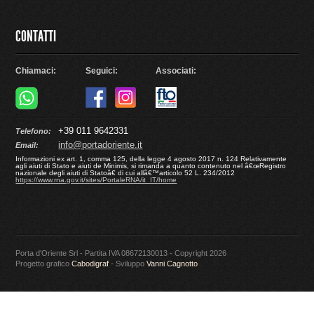
CONTATTI
Chiamaci:
Seguici:
Associati:
+39 011 9642331
Telefono:
info@portadoriente.it
Email:
Informazioni ex art. 1, comma 125, della legge 4 agosto 2017 n. 124 Relativamente
agli aiuti di Stato e aiuti de Minimis, si rimanda a quanto contenuto nel â€œRegistro
nazionale degli aiuti di Statoâ€ di cui allâ€™articolo 52 L. 234/2012
https://www.rna.gov.it/sites/PortaleRNA/it_IT/home
Porta d'Oriente Srl - Partita IVA 08672130013 - Copyright 2026
Progetto grafico
Cabodigraf
- Sviluppo
Vanni Cagnotto