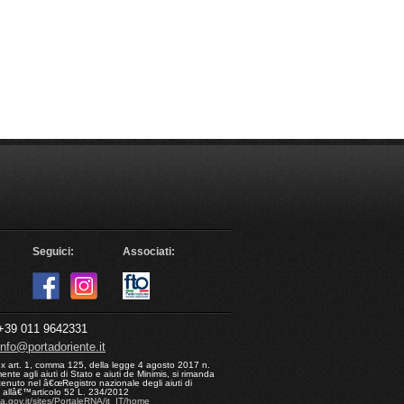
Seguici:
Associati:
39 011 9642331
info@portadoriente.it
ex art. 1, comma 125, della legge 4 agosto 2017 n.
nte agli aiuti di Stato e aiuti de Minimis, si rimanda
enuto nel â€œRegistro nazionale degli aiuti di
ui allâ€™articolo 52 L. 234/2012
na.gov.it/sites/PortaleRNA/it_IT/home