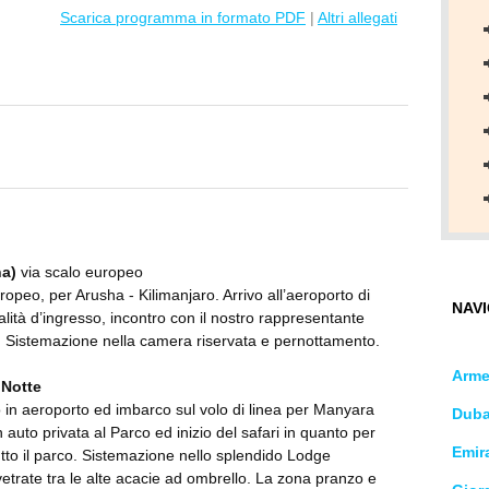
Scarica programma in formato PDF
|
Altri allegati
ha)
via scalo europeo
ropeo, per Arusha - Kilimanjaro. Arrivo all’aeroporto di
NAVI
alità d’ingresso, incontro con il nostro rappresentante
e. Sistemazione nella camera riservata e pernottamento.
Arme
 Notte
o in aeroporto ed imbarco sul volo di linea per Manyara
Duba
n auto privata al Parco ed inizio del safari in quanto per
Emira
tutto il parco. Sistemazione nello splendido Lodge
trate tra le alte acacie ad ombrello. La zona pranzo e