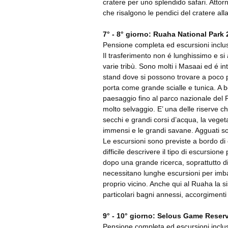
cratere per uno splendido safari. Attorn
che risalgono le pendici del cratere alla
7° - 8° giorno: Ruaha National Park 
Pensione completa ed escursioni inclu
Il trasferimento non é lunghissimo e si 
varie tribù. Sono molti i Masaai ed é in
stand dove si possono trovare a poco 
porta come grande scialle e tunica. A b
paesaggio fino al parco nazionale del
molto selvaggio. E’ una delle riserve ch
secchi e grandi corsi d’acqua, la vegetaz
immensi e le grandi savane. Agguati so
Le escursioni sono previste a bordo di c
difficile descrivere il tipo di escursi
dopo una grande ricerca, soprattutto d
necessitano lunghe escursioni per imba
proprio vicino. Anche qui al Ruaha la s
particolari bagni annessi, accorgimenti 
9° - 10° giorno: Selous Game Reserv
Pensione completa ed escursioni incluse