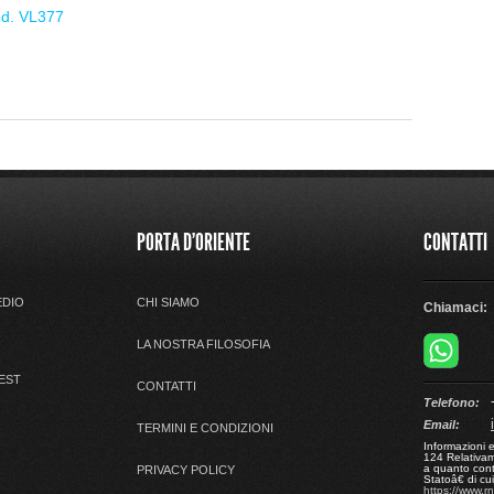
od. VL377
PORTA D'ORIENTE
CONTATTI
EDIO
CHI SIAMO
Chiamaci:
LA NOSTRA FILOSOFIA
 EST
CONTATTI
+
Telefono:
Email:
TERMINI E CONDIZIONI
Informazioni 
124 Relativame
a quanto cont
PRIVACY POLICY
Statoâ€ di c
https://www.r