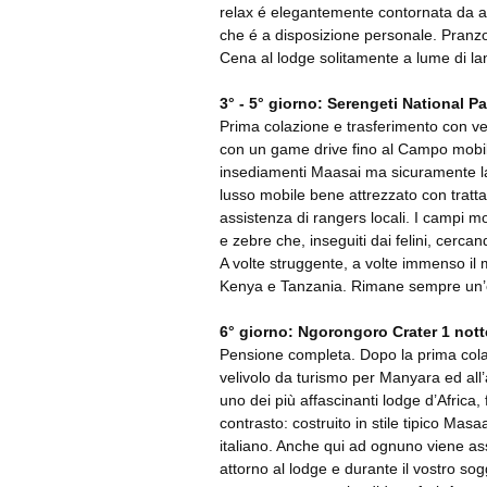
relax é elegantemente contornata da art
che é a disposizione personale. Pranzo 
Cena al lodge solitamente a lume di la
3° - 5° giorno: Serengeti National Pa
Prima colazione e trasferimento con v
con un game drive fino al Campo mobil
insediamenti Maasai ma sicuramente l
lusso mobile bene attrezzato con tratt
assistenza di rangers locali. I campi m
e zebre che, inseguiti dai felini, cercan
A volte struggente, a volte immenso il m
Kenya e Tanzania. Rimane sempre un’
6° giorno: Ngorongoro Crater 1 nott
Pensione completa. Dopo la prima colaz
velivolo da turismo per Manyara ed all
uno dei più affascinanti lodge d’Africa, f
contrasto: costruito in stile tipico Masa
italiano. Anche qui ad ognuno viene a
attorno al lodge e durante il vostro so