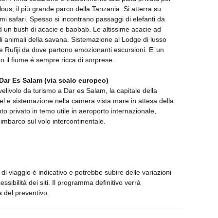
lous, il più grande parco della Tanzania. Si atterra su
rimi safari. Spesso si incontrano passaggi di elefanti da
 ed un bush di acacie e baobab. Le altissime acacie ad
 animali della savana. Sistemazione al Lodge di lusso
me Rufiji da dove partono emozionanti escursioni. E’ un
o il fiume é sempre ricca di sorprese.
Dar Es Salam (via scalo europeo)
velivolo da turismo a Dar es Salam, la capitale della
otel e sistemazione nella camera vista mare in attesa della
nto privato in temo utile in aeroporto internazionale,
 imbarco sul volo intercontinentale.
i viaggio è indicativo e potrebbe subire delle variazioni
cessibilità dei siti. Il programma definitivo verrà
a del preventivo.