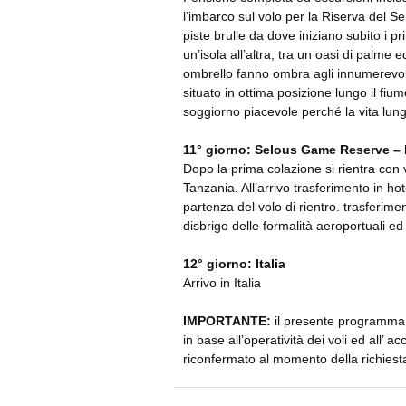
l’imbarco sul volo per la Riserva del Se
piste brulle da dove iniziano subito i p
un’isola all’altra, tra un oasi di palme
ombrello fanno ombra agli innumerevoli
situato in ottima posizione lungo il fiu
soggiorno piacevole perché la vita lung
11° giorno: Selous Game Reserve – 
Dopo la prima colazione si rientra con 
Tanzania. All’arrivo trasferimento in h
partenza del volo di rientro. trasferime
disbrigo delle formalità aeroportuali ed
12° giorno: Italia
Arrivo in Italia
IMPORTANTE:
il presente programma d
in base all’operatività dei voli ed all’ ac
riconfermato al momento della richiest