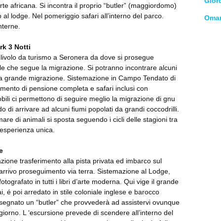
Gior
e africana. Si incontra il proprio “butler” (maggiordomo)
al lodge. Nel pomeriggio safari all’interno del parco.
Oma
nterne.
rk 3 Notti
elivolo da turismo a Seronera da dove si prosegue
e che segue la migrazione. Si potranno incontrare alcuni
a grande migrazione. Sistemazione in Campo Tendato di
amento di pensione completa e safari inclusi con
obili ci permettono di seguire meglio la migrazione di gnu
do di arrivare ad alcuni fiumi popolati da grandi coccodrilli.
are di animali si sposta seguendo i cicli delle stagioni tra
esperienza unica.
e
ione trasferimento alla pista privata ed imbarco sul
’arrivo proseguimento via terra. Sistemazione al Lodge,
otografato in tutti i libri d’arte moderna. Qui vige il grande
ai, é poi arredato in stile coloniale inglese e barocco
ssegnato un “butler” che provvederà ad assistervi ovunque
ggiorno. L ‘escursione prevede di scendere all’interno del