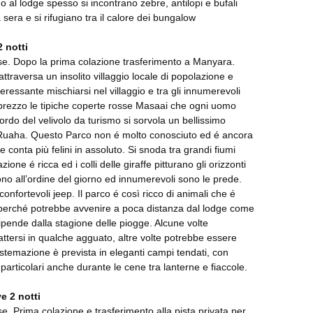
o al lodge spesso si incontrano zebre, antilopi e bufali
 sera e si rifugiano tra il calore dei bungalow
2 notti
se. Dopo la prima colazione trasferimento a Manyara.
attraversa un insolito villaggio locale di popolazione e
teressante mischiarsi nel villaggio e tra gli innumerevoli
prezzo le tipiche coperte rosse Masaai che ogni uomo
ordo del velivolo da turismo si sorvola un bellissimo
 Ruaha. Questo Parco non é molto conosciuto ed é ancora
e conta più felini in assoluto. Si snoda tra grandi fiumi
ione é ricca ed i colli delle giraffe pitturano gli orizzonti
no all’ordine del giorno ed innumerevoli sono le prede.
onfortevoli jeep. Il parco é così ricco di animali che é
one perché potrebbe avvenire a poca distanza dal lodge come
ipende dalla stagione delle piogge. Alcune volte
ttersi in qualche agguato, altre volte potrebbe essere
istemazione è prevista in eleganti campi tendati, con
particolari anche durante le cene tra lanterne e fiaccole.
e 2 notti
. Prima colazione e trasferimento alla pista privata per