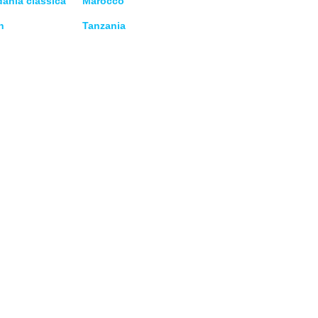
dania classica
Marocco
n
Tanzania