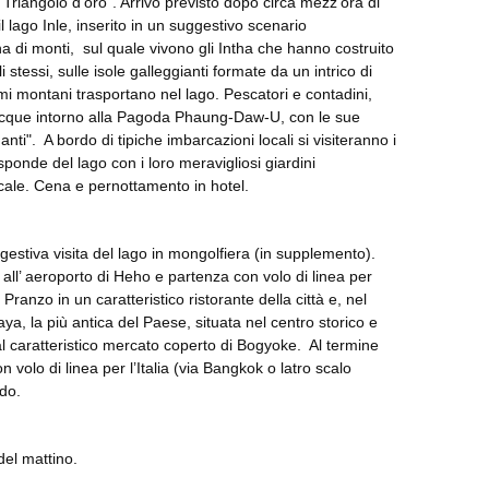
 “Triangolo d’oro”. Arrivo previsto dopo circa mezz’ora di
lago Inle, inserito in un suggestivo scenario
a di monti, sul quale vivono gli Intha che hanno costruito
pli stessi, sulle isole galleggianti formate da un intrico di
fiumi montani trasportano nel lago. Pescatori e contadini,
 acque intorno alla Pagoda Phaung-Daw-U, con le sue
nti". A bordo di tipiche imbarcazioni locali si visiteranno i
 sponde del lago con i loro meravigliosi giardini
ocale. Cena e pernottamento in hotel.
uggestiva visita del lago in mongolfiera (in supplemento).
all’ aeroporto di Heho e partenza con volo di linea per
Pranzo in un caratteristico ristorante della città e, nel
ya, la più antica del Paese, situata nel centro storico e
l caratteristico mercato coperto di Bogyoke. Al termine
 volo di linea per l’Italia (via Bangkok o latro scalo
rdo.
 del mattino.