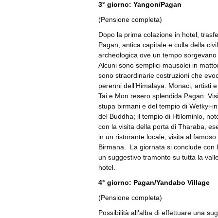
3° giorno: Yangon/Pagan
(Pensione completa)
Dopo la prima colazione in hotel, trasf
Pagan, antica capitale e culla della civ
archeologica ove un tempo sorgevano tr
Alcuni sono semplici mausolei in matton
sono straordinarie costruzioni che evoca
perenni dell’Himalaya. Monaci, artisti 
Tai e Mon resero splendida Pagan. Visi
stupa birmani e del tempio di Wetkyi-in 
del Buddha; il tempio di Htilominlo, no
con la visita della porta di Tharaba, es
in un ristorante locale, visita al famos
Birmana. La giornata si conclude con l
un suggestivo tramonto su tutta la vall
hotel.
4° giorno: Pagan/Yandabo Village
(Pensione completa)
Possibilità all’alba di effettuare una su