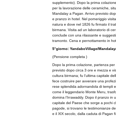
supplemento). Dopo la prima colazione
per la lavorazione delle ceramiche, sit
Mandalay a Pagan. Arrivo previsto dopo
e pranzo in hotel. Nel pomeriggio visita
natura e dove nel 1826 fu firmato il tra
birmana. Visita ad un laboratorio di ce
conclude con una rilassante e suggest
tramonto. Cena e pernottamento in hot
5°giorno: YandaboVillage/Mandalay
(Pensione completa )
Dopo la prima colazione, partenza per 
previsto dopo circa 3 ore e mezza e visi
cultura birmana; fu l’ultima capitale de
fece costruire per avverare una profez
rese splendida adornandola di templi 
come il leggendario Monte Meru, trasf
domina l’Irrawaddy. Dopo il pranzo in 
capitale del Paese che sorge a pochi ch
pagode, si trovano le testimonianze della
e il XIX secolo, dalla caduta di Pagan f