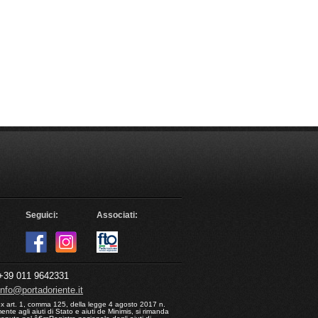
Seguici:
Associati:
39 011 9642331
info@portadoriente.it
ex art. 1, comma 125, della legge 4 agosto 2017 n.
nte agli aiuti di Stato e aiuti de Minimis, si rimanda