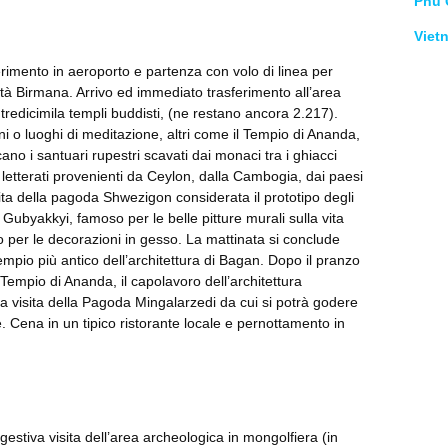
Phu 
Viet
erimento in aeroporto e partenza con volo di linea per
iltà Birmana. Arrivo ed immediato trasferimento all’area
edicimila templi buddisti, (ne restano ancora 2.217).
i o luoghi di meditazione, altri come il Tempio di Ananda,
no i santuari rupestri scavati dai monaci tra i ghiacci
e letterati provenienti da Ceylon, dalla Cambogia, dai paesi
ta della pagoda Shwezigon considerata il prototipo degli
Gubyakkyi, famoso per le belle pitture murali sulla vita
to per le decorazioni in gesso. La mattinata si conclude
empio più antico dell’architettura di Bagan. Dopo il pranzo
o Tempio di Ananda, il capolavoro dell’architettura
a visita della Pagoda Mingalarzedi da cui si potrà godere
e. Cena in un tipico ristorante locale e pernottamento in
ggestiva visita dell’area archeologica in mongolfiera (in