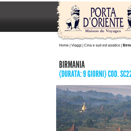
Home
|
Viaggi
|
Cina e sud est asiatico
|
Birm
BIRMANIA
(DURATA: 9 GIORNI) COD. SC2