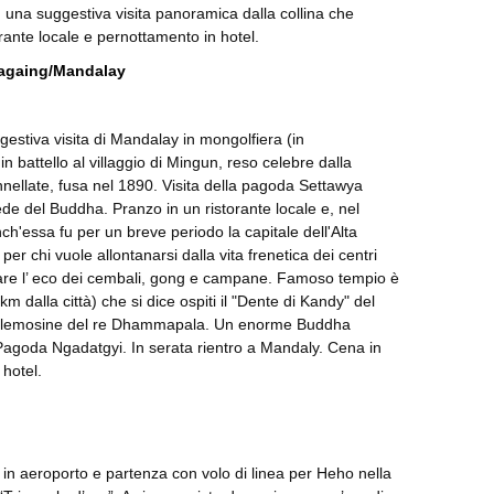
 una suggestiva visita panoramica dalla collina che
torante locale e pernottamento in hotel.
Sagaing/Mandalay
ggestiva visita di Mandalay in mongolfiera (in
 battello al villaggio di Mingun, reso celebre dalla
ellate, fusa nel 1890. Visita della pagoda Settawya
de del Buddha. Pranzo in un ristorante locale e, nel
ch'essa fu per un breve periodo la capitale dell'Alta
er chi vuole allontanarsi dalla vita frenetica dei centri
are l’ eco dei cembali, gong e campane. Famoso tempio è
alla città) che si dice ospiti il "Dente di Kandy" del
e elemosine del re Dhammapala. Un enorme Buddha
 Pagoda Ngadatgyi. In serata rientro a Mandaly. Cena in
 hotel.
 in aeroporto e partenza con volo di linea per Heho nella