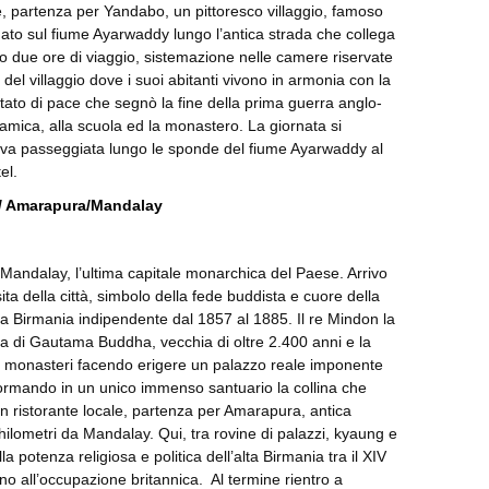
, partenza per Yandabo, un pittoresco villaggio, famoso
uato sul fiume Ayarwaddy lungo l’antica strada che collega
 due ore di viaggio, sistemazione nelle camere riservate
 del villaggio dove i suoi abitanti vivono in armonia con la
ttato di pace che segnò la fine della prima guerra anglo-
ramica, alla scuola ed la monastero. La giornata si
iva passeggiata lungo le sponde del fiume Ayarwaddy al
el.
/ Amarapura/Mandalay
Mandalay, l’ultima capitale monarchica del Paese. Arrivo
ta della città, simbolo della fede buddista e cuore della
lla Birmania indipendente dal 1857 al 1885. Il re Mindon la
ia di Gautama Buddha, vecchia di oltre 2.400 anni e la
e monasteri facendo erigere un palazzo reale imponente
ormando in un unico immenso santuario la collina che
un ristorante locale, partenza per Amarapura, antica
ilometri da Mandalay. Qui, tra rovine di palazzi, kyaung e
 potenza religiosa e politica dell’alta Birmania tra il XIV
ino all’occupazione britannica. Al termine rientro a