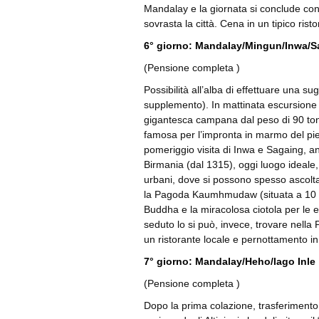
Mandalay e la giornata si conclude con
sovrasta la città. Cena in un tipico ris
6° giorno: Mandalay/Mingun/Inwa/
(Pensione completa )
Possibilità all’alba di effettuare una su
supplemento). In mattinata escursione in
gigantesca campana dal peso di 90 tonn
famosa per l’impronta in marmo del pie
pomeriggio visita di Inwa e Sagaing, an
Birmania (dal 1315), oggi luogo ideale, p
urbani, dove si possono spesso ascolt
la Pagoda Kaumhmudaw (situata a 10 km d
Buddha e la miracolosa ciotola per l
seduto lo si può, invece, trovare nella
un ristorante locale e pernottamento in
7° giorno: Mandalay/Heho/lago Inle
(Pensione completa )
Dopo la prima colazione, trasferimento