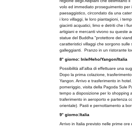
regione degli Altipiani che delimitano il
volo ed immediato proseguimento per il 
paesaggistico, circondato da una caten
i loro villaggi, le loro piantagioni, i tem
giacinti acquatici, limo e detriti che i 
artigiani e mercanti vivono su queste
statue del Buddha "protettore dei vianda
caratteristici villaggi che sorgono sulle
galleggianti. Pranzo in un ristorante l
8° giorno: Inle/Heho/Yangon/Italia
Possibilità all’alba di effettuare una s
Dopo la prima colazione, trasferimento 
Yangon. Arrivo e trasferimento in hotel. 
pomeriggio, visita della Pagoda Sule Pa
tempo a disposizione per lo shopping a
traferimento in aeroporto e partenza con
orientale). Pasti e pernottamento a bo
9° giorno:Italia
Arrivo in Italia previsto nelle prime ore