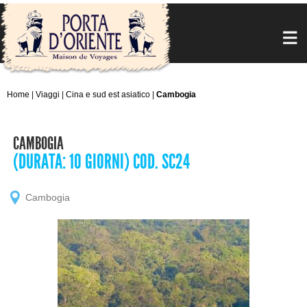
Home
|
Viaggi
|
Cina e sud est asiatico
|
Cambogia
CAMBOGIA
(DURATA: 10 GIORNI) COD. SC24
Cambogia