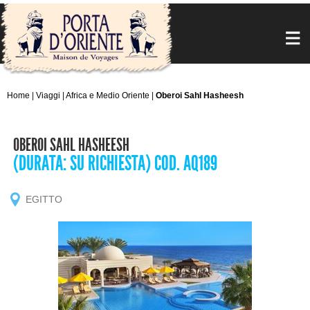
Home
|
Viaggi
|
Africa e Medio Oriente
|
Oberoi Sahl Hasheesh
OBEROI SAHL HASHEESH
(DURATA: SU RICHIESTA) COD. AQ189
EGITTO