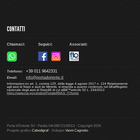
CONTATTI
Chiamaci:
Seguici:
Associati:
+39 011 9642331
Telefono:
info@portadoriente.it
Email:
Informazioni ex art. 1, comma 125, della legge 4 agosto 2017 n. 124 Relativamente
agli aiuti di Stato e aiuti de Minimis, si rimanda a quanto contenuto nel â€œRegistro
nazionale degli aiuti di Statoâ€ di cui allâ€™articolo 52 L. 234/2012
https://www.rna.gov.it/sites/PortaleRNA/it_IT/home
Porta d'Oriente Srl - Partita IVA 08672130013 - Copyright 2026
Progetto grafico
Cabodigraf
- Sviluppo
Vanni Cagnotto