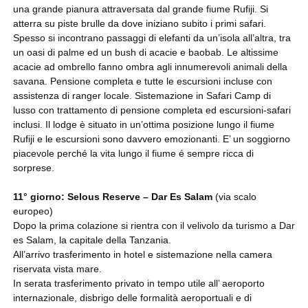
una grande pianura attraversata dal grande fiume Rufiji. Si
atterra su piste brulle da dove iniziano subito i primi safari.
Spesso si incontrano passaggi di elefanti da un’isola all’altra, tra
un oasi di palme ed un bush di acacie e baobab. Le altissime
acacie ad ombrello fanno ombra agli innumerevoli animali della
savana. Pensione completa e tutte le escursioni incluse con
assistenza di ranger locale. Sistemazione in Safari Camp di
lusso con trattamento di pensione completa ed escursioni-safari
inclusi. Il lodge è situato in un’ottima posizione lungo il fiume
Rufiji e le escursioni sono davvero emozionanti. E’ un soggiorno
piacevole perché la vita lungo il fiume é sempre ricca di
sorprese.
11° giorno: Selous Reserve – Dar Es Salam
(via scalo
europeo)
Dopo la prima colazione si rientra con il velivolo da turismo a Dar
es Salam, la capitale della Tanzania.
All’arrivo trasferimento in hotel e sistemazione nella camera
riservata vista mare.
In serata trasferimento privato in tempo utile all’ aeroporto
internazionale, disbrigo delle formalità aeroportuali e di