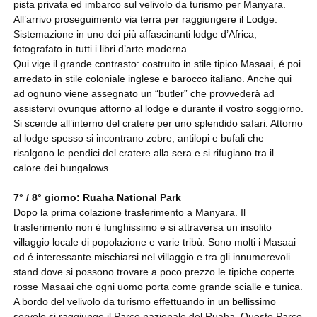
pista privata ed imbarco sul velivolo da turismo per Manyara.
All’arrivo proseguimento via terra per raggiungere il Lodge.
Sistemazione in uno dei più affascinanti lodge d’Africa,
fotografato in tutti i libri d’arte moderna.
Qui vige il grande contrasto: costruito in stile tipico Masaai, é poi
arredato in stile coloniale inglese e barocco italiano. Anche qui
ad ognuno viene assegnato un “butler” che provvederà ad
assistervi ovunque attorno al lodge e durante il vostro soggiorno.
Si scende all’interno del cratere per uno splendido safari. Attorno
al lodge spesso si incontrano zebre, antilopi e bufali che
risalgono le pendici del cratere alla sera e si rifugiano tra il
calore dei bungalows.
7° / 8° giorno: Ruaha National Park
Dopo la prima colazione trasferimento a Manyara. Il
trasferimento non é lunghissimo e si attraversa un insolito
villaggio locale di popolazione e varie tribù. Sono molti i Masaai
ed é interessante mischiarsi nel villaggio e tra gli innumerevoli
stand dove si possono trovare a poco prezzo le tipiche coperte
rosse Masaai che ogni uomo porta come grande scialle e tunica.
A bordo del velivolo da turismo effettuando in un bellissimo
sorvolo si raggiunge il Parco nazionale del Ruaha. Questo Parco