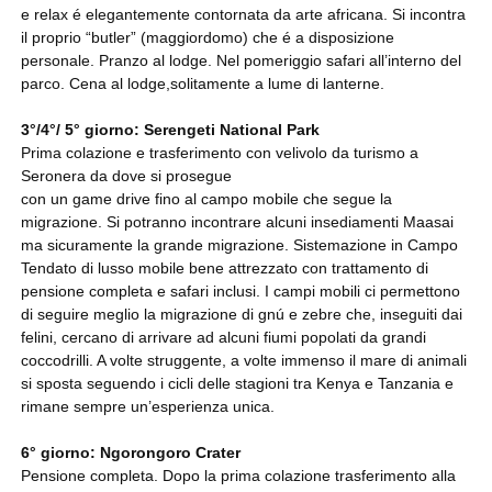
e relax é elegantemente contornata da arte africana. Si incontra
il proprio “butler” (maggiordomo) che é a disposizione
personale. Pranzo al lodge. Nel pomeriggio safari all’interno del
parco. Cena al lodge,solitamente a lume di lanterne.
3°/4°/ 5° giorno: Serengeti National Park
Prima colazione e trasferimento con velivolo da turismo a
Seronera da dove si prosegue
con un game drive fino al campo mobile che segue la
migrazione. Si potranno incontrare alcuni insediamenti Maasai
ma sicuramente la grande migrazione. Sistemazione in Campo
Tendato di lusso mobile bene attrezzato con trattamento di
pensione completa e safari inclusi. I campi mobili ci permettono
di seguire meglio la migrazione di gnú e zebre che, inseguiti dai
felini, cercano di arrivare ad alcuni fiumi popolati da grandi
coccodrilli. A volte struggente, a volte immenso il mare di animali
si sposta seguendo i cicli delle stagioni tra Kenya e Tanzania e
rimane sempre un’esperienza unica.
6° giorno: Ngorongoro Crater
Pensione completa. Dopo la prima colazione trasferimento alla