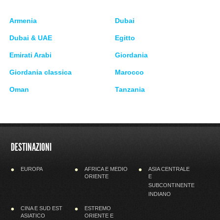
Armenia
Dubai
Dubai & UAE
Egitto
Emirati Arabi
Giordania
Giordania classica
Marocco
Oman
Tanzania
DESTINAZIONI
EUROPA
AFRICA E MEDIO
ASIA CENTRALE
ORIENTE
E
SUBCONTINENTE
INDIANO
CINA E SUD EST
ESTREMO
ASIATICO
ORIENTE E