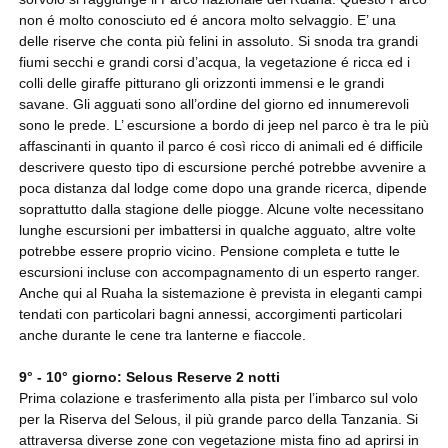
non é molto conosciuto ed é ancora molto selvaggio. E’ una
delle riserve che conta più felini in assoluto. Si snoda tra grandi
fiumi secchi e grandi corsi d’acqua, la vegetazione é ricca ed i
colli delle giraffe pitturano gli orizzonti immensi e le grandi
savane. Gli agguati sono all’ordine del giorno ed innumerevoli
sono le prede. L’ escursione a bordo di jeep nel parco è tra le più
affascinanti in quanto il parco é così ricco di animali ed é difficile
descrivere questo tipo di escursione perché potrebbe avvenire a
poca distanza dal lodge come dopo una grande ricerca, dipende
soprattutto dalla stagione delle piogge. Alcune volte necessitano
lunghe escursioni per imbattersi in qualche agguato, altre volte
potrebbe essere proprio vicino. Pensione completa e tutte le
escursioni incluse con accompagnamento di un esperto ranger.
Anche qui al Ruaha la sistemazione è prevista in eleganti campi
tendati con particolari bagni annessi, accorgimenti particolari
anche durante le cene tra lanterne e fiaccole.
9° - 10° giorno: Selous Reserve 2 notti
Prima colazione e trasferimento alla pista per l’imbarco sul volo
per la Riserva del Selous, il più grande parco della Tanzania. Si
attraversa diverse zone con vegetazione mista fino ad aprirsi in