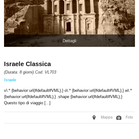
Dettagli
Israele Classica
(Durata: 8 giorni) Cod. VL703
Israele
v\:* {behavior:url(#default#VML);} o\:* {behavior:url(#default#VML);} w\:*
{behavior:url(#default#VML);} .shape {behavior:url(#default#VML);}
Questo tipo di viaggio [...]
Mappa
Foto