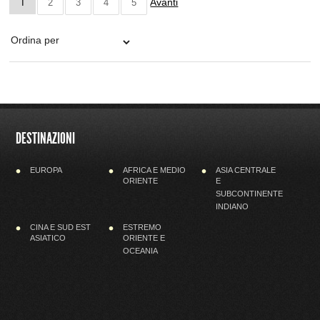
Avanti
1
2
3
4
5
DESTINAZIONI
EUROPA
AFRICA E MEDIO
ASIA CENTRALE
ORIENTE
E
SUBCONTINENTE
INDIANO
CINA E SUD EST
ESTREMO
ASIATICO
ORIENTE E
OCEANIA