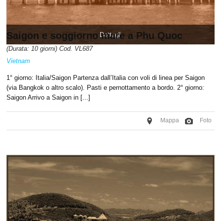
Saigon e soggiorno mare a Phu Quoc
Dettagli
(Durata: 10 giorni) Cod. VL687
Vietnam
1° giorno: Italia/Saigon Partenza dall’Italia con voli di linea per Saigon
(via Bangkok o altro scalo). Pasti e pernottamento a bordo. 2° giorno:
Saigon Arrivo a Saigon in [...]
Mappa
Foto