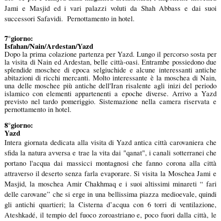
Jami e Masjid ed i vari palazzi voluti da Shah Abbass e dai suoi
successori Safavidi.
Pernottamento in hotel.
7°giorno:
Isfahan/Nain/Ardestan/Yazd
Dopo la prima colazione partenza per Yazd. Lungo il percorso sosta per
la visita di Nain ed Ardestan, belle città-oasi. Entrambe possiedono due
splendide moschee di epoca selgiuchide e alcune interessanti antiche
abitazioni di ricchi mercanti. Molto interessante è la moschea di Nain,
una delle moschee più antiche dell'Iran risalente agli inizi del periodo
islamico con elementi appartenenti a epoche diverse. Arrivo a Yazd
previsto nel tardo pomeriggio. Sistemazione nella camera riservata e
pernottamento in hotel.
8°giorno:
Yazd
Intera giornata dedicata alla visita di Yazd antica città carovaniera che
sfida la natura avversa e trae la vita dai "qanat", i canali sotterranei che
portano l'acqua dai massicci montagnosi che fanno corona alla città
attraverso il deserto senza farla evaporare. Si visita la
Moschea Jami e
Masjid,
la moschea Amir
Chakhmaq e i suoi altissimi minareti “ fari
delle carovane” che si erge in una bellissima piazza medioevale, quindi
gli antichi quartieri; la Cisterna d’acqua con 6 torri di ventilazione,
Ateshkadé, il tempio del fuoco zoroastriano e, poco fuori dalla città, le