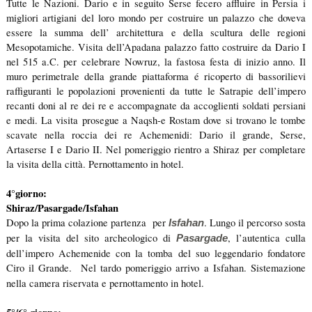
Tutte le Nazioni.
Dario e in seguito Serse fecero affluire in Persia i
migliori artigiani del loro mondo per costruire un palazzo che doveva
essere la summa dell’ architettura e della scultura delle regioni
Mesopotamiche.
V
isita dell’Apadana palazzo fatto costruire da Dario I
nel 515 a.C. per celebrare Nowruz, la fastosa festa di inizio anno. Il
muro perimetrale della grande piattaforma é ricoperto di bassorilievi
raffiguranti le popolazioni provenienti da tutte le Satrapie dell’impero
recanti doni al re dei re e accompagnate da accoglienti soldati persiani
e medi. La visita prosegue a Naqsh-e Rostam dove si trovano le tombe
scavate nella roccia dei re Achemenidi: Dario il grande, Serse,
Artaserse I e Dario II. Nel pomeriggio rientro a Shiraz per completare
la visita della città.
Pernottamento in hotel.
4°giorno:
Shiraz/Pasargade/Isfahan
Dopo la prima colazione partenza
per
. Lungo il percorso sosta
Isfahan
per la visita del sito archeologico di
, l’autentica culla
Pasargade
dell’impero Achemenide con la tomba del suo leggendario fondatore
Ciro il Grande.
Nel tardo pomeriggio arrivo a Isfahan. Sistemazione
nella camera riservata e pernottamento in hotel.