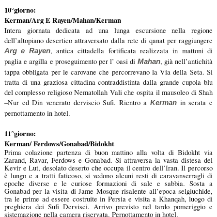
10°giorno:
Kerman/Arg E Rayen/Mahan/Kerman
Intera giornata dedicata ad una lunga escursione nella regione
dell’altopiano desertico attraversato dalla rete di qanat per raggiungere
, antica cittadella fortificata realizzata in mattoni di
Arg e Rayen
paglia e argilla e proseguimento per l’ oasi di
, già nell’antichità
Mahan
tappa obbligata per le carovane che percorrevano la Via della Seta. Si
tratta di una graziosa cittadina contraddistinta dalla grande cupola blu
del complesso religioso Nematollah Vali che ospita il mausoleo di Shah
–Nur ed Din venerato derviscio Sufi. Rientro a
in serata e
Kerman
pernottamento in hotel.
11°giorno:
Kerman/ Ferdows/Gonabad/Bidokht
Prima colazione partenza di buon mattino alla volta di Bidokht via
Zarand, Ravar, Ferdows e Gonabad. Si attraversa la vasta distesa del
Kevir e Lut, desolato deserto che occupa il centro dell’Iran. Il percorso
è lungo e a tratti faticoso, si vedono alcuni resti di caravanserragli di
epoche diverse e le curiose formazioni di sale e sabbia. Sosta a
Gonabad per la visita di Jame Mosque risalente all’epoca selgiuchide,
tra le prime ad essere costruite in Persia e visita a Khanqah, luogo di
preghiera dei Sufi Dervisci. Arrivo previsto nel tardo pomeriggio e
sistemazione nella camera riservata. Pernottamento in hotel.