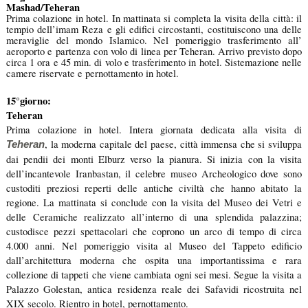
Mashad/Teheran
Prima colazione in hotel. In mattinata si completa la visita della città: il
tempio dell’imam Reza e gli edifici circostanti, costituiscono una delle
meraviglie del mondo Islamico. Nel pomeriggio trasferimento all’
aeroporto e partenza con volo di linea per Teheran. Arrivo previsto dopo
circa 1 ora e 45 min. di volo e trasferimento in hotel. Sistemazione nelle
camere riservate e pernottamento in hotel.
15°giorno:
Teheran
Prima colazione in hotel. Intera giornata dedicata alla visita di
, la moderna capitale del paese, città immensa che si sviluppa
Teheran
dai pendii dei monti Elburz verso la pianura. Si inizia con la visita
del
l’incantevole Iranbastan, il celebre museo Archeologico dove sono
custoditi preziosi reperti delle antiche civiltà che hanno abitato la
regione. La mattinata si conclude con la visita del Museo dei Vetri e
delle Ceramiche realizzato all’interno di una splendida palazzina;
custodisce pezzi spettacolari che coprono un arco di tempo di circa
4.000 anni. Nel pomeriggio visita al Museo del Tappeto edificio
dall’architettura moderna
che ospita una importantissima e rara
collezione di tappeti che viene cambiata ogni sei mesi.
Segue la visita a
Palazzo Golestan, antica residenza reale dei Safavidi ricostruita nel
XIX secolo. Rientro in hotel, pernottamento.