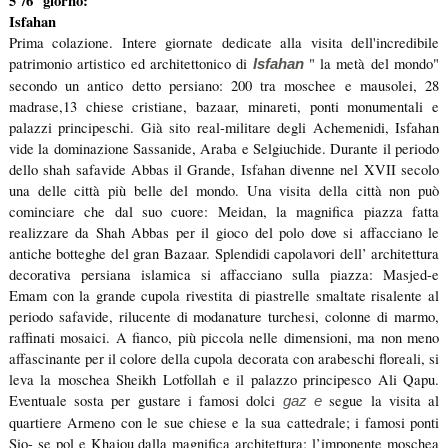
5°/6° giorno:
Isfahan
Prima colazione. Intere giornate dedicate alla visita dell'incredibile
patrimonio artistico ed architettonico di
" la metà del mondo"
Isfahan
secondo un antico detto persiano: 200 tra moschee e mausolei, 28
madrase,13 chiese cristiane, bazaar, minareti, ponti monumentali e
palazzi principeschi. Già sito real-militare degli Achemenidi, Isfahan
vide la dominazione Sassanide, Araba e Selgiuchide. Durante il periodo
dello shah safavide Abbas il Grande, Isfahan divenne nel XVII secolo
una delle città più belle del mondo. Una visita della città non può
cominciare che dal suo cuore: Meidan, la magnifica piazza fatta
realizzare da Shah Abbas
per il gioco del polo dove si affacciano le
antiche botteghe del gran Bazaar
.
Splendidi capolavori dell’ architettura
decorativa persiana islamica si affacciano sulla piazza: Masjed-e
Emam con la
grande cupola rivestita di piastrelle smaltate risalente al
periodo safavide, rilucente di modanature turchesi, colonne di marmo,
raffinati mosaici. A fianco, più piccola nelle dimensioni, ma non meno
affascinante per il colore della cupola decorata con arabeschi floreali, si
leva la moschea
Sheikh
Lotfollah e il palazzo principesco Ali Qapu.
Eventuale sosta per gustare i famosi dolci
segue la visita al
gaz e
quartiere Armeno con le sue chiese e la sua cattedrale; i famosi ponti
Sio- se pol e Khajou dalla magnifica architettura; l’imponente moschea