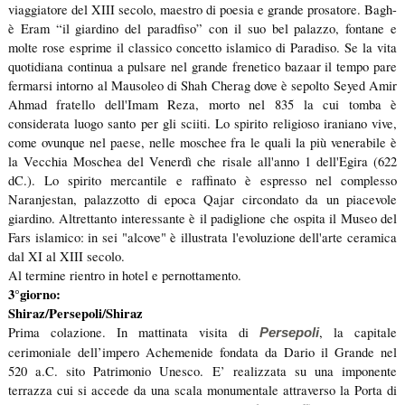
viaggiatore del XIII secolo, maestro di poesia e grande prosatore. Bagh-
è Eram “il giardino del paradfiso” con il suo bel palazzo, fontane e
molte rose esprime il classico concetto islamico di Paradiso. Se la vita
quotidiana continua a pulsare nel grande frenetico bazaar il tempo pare
fermarsi intorno al Mausoleo di Shah Cherag dove è sepolto Seyed Amir
Ahmad fratello dell'Imam Reza, morto nel 835 la cui tomba è
considerata luogo santo per gli sciiti. Lo spirito religioso iraniano vive,
come ovunque nel paese, nelle moschee fra le quali la più venerabile è
la Vecchia Moschea del Venerdì che risale all'anno 1 dell'Egira (622
dC.). Lo spirito mercantile e raffinato è espresso nel complesso
Naranjestan, palazzotto di epoca Qajar circondato da un piacevole
giardino. Altrettanto interessante è il padiglione che ospita il Museo del
Fars islamico: in sei "alcove" è illustrata l'evoluzione dell'arte ceramica
dal XI al XIII secolo.
Al termine rientro in hotel e pernottamento.
3°giorno:
Shiraz/Persepoli/Shiraz
Prima colazione. In mattinata visita di
, la capitale
Persepoli
cerimoniale dell’impero Achemenide fondata da Dario il Grande nel
520 a.C. sito Patrimonio Unesco. E’ realizzata su una imponente
terrazza cui si accede da una scala monumentale attraverso la Porta di