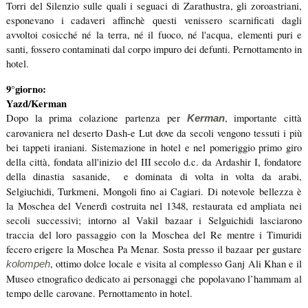
Torri del Silenzio
sulle quali i seguaci di Zarathustra, gli zoroastriani,
esponevano i cadaveri affinchè questi venissero scarnificati dagli
avvoltoi cosicché né la terra, né il fuoco, né l'acqua, elementi puri e
santi, fossero contaminati dal corpo impuro dei defunti. Pernottamento in
hotel.
9°giorno:
Yazd/Kerman
Dopo la prima colazione partenza per
, importante città
Kerman
carovaniera nel deserto Dash-e Lut dove da secoli vengono tessuti i più
bei tappeti iraniani. Sistemazione in hotel e nel pomeriggio primo giro
della città, fondata all'inizio del III secolo d.c. da Ardashir I, fondatore
della dinastia sasanide,
e dominata di volta in volta da arabi,
Selgiuchidi, Turkmeni, Mongoli fino ai Cagiari. Di notevole bellezza è
la Moschea del Venerdì costruita nel 1348, restaurata ed ampliata nei
secoli successivi; intorno al Vakil bazaar i Selguichidi lasciarono
traccia del loro passaggio con la Moschea del Re mentre i Timuridi
fecero erigere la Moschea Pa Menar. Sosta presso il bazaar per gustare
, ottimo dolce locale e visita al complesso Ganj Ali Khan e il
kolompeh
Museo etnografico dedicato ai personaggi che popolavano l’hammam al
tempo delle carovane. Pernottamento in hotel.