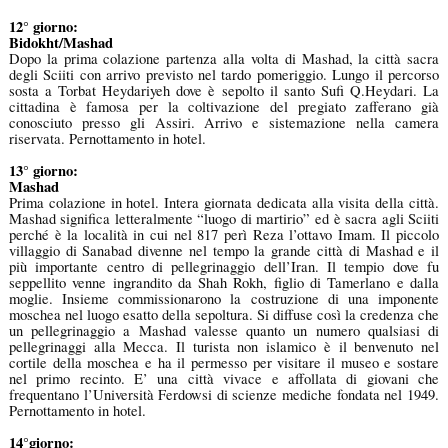
12° giorno:
Bidokht/Mashad
Dopo la prima colazione partenza alla volta di Mashad, la città sacra
degli Sciiti con arrivo previsto nel tardo pomeriggio. Lungo il percorso
sosta a Torbat Heydariyeh dove è sepolto il santo Sufi Q.Heydari. La
cittadina è famosa per la coltivazione del pregiato zafferano già
conosciuto presso gli Assiri. Arrivo e sistemazione nella camera
riservata. Pernottamento in hotel.
13° giorno:
Mashad
Prima colazione in hotel. Intera giornata dedicata alla visita della città.
Mashad significa letteralmente “luogo di martirio” ed è sacra agli Sciiti
perché è la località in cui nel 817 perì Reza l’ottavo Imam. Il piccolo
villaggio di Sanabad divenne nel tempo la grande città di Mashad e il
più importante centro di pellegrinaggio dell’Iran. Il tempio dove fu
seppellito venne ingrandito da Shah Rokh, figlio di Tamerlano e dalla
moglie. Insieme commissionarono la costruzione di una imponente
moschea nel luogo esatto della sepoltura. Si diffuse così la credenza che
un pellegrinaggio a Mashad valesse quanto un numero qualsiasi di
pellegrinaggi alla Mecca. Il turista non islamico è il benvenuto nel
cortile della moschea e ha il permesso per visitare il museo e sostare
nel primo recinto. E’ una città vivace e affollata di giovani che
frequentano l’Università Ferdowsi di scienze mediche fondata nel 1949.
Pernottamento in hotel.
14°giorno: