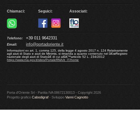
Chiamaci:
Seguici:
Associati:
+39 011 9642331
Telefono:
info@portadoriente.it
Email:
Informazioni ex art. 1, comma 125, della legge 4 agosto 2017 n. 124 Relativamente
agli aiuti di Stato e aiuti de Minimis, si rimanda a quanto contenuto nel â€œRegistro
nazionale degli aiuti di Statoâ€ di cui allâ€™articolo 52 L. 234/2012
https://www.rna.gov.it/sites/PortaleRNA/it_IT/home
Porta d'Oriente Srl - Partita IVA 08672130013 - Copyright 2026
Progetto grafico
Cabodigraf
- Sviluppo
Vanni Cagnotto