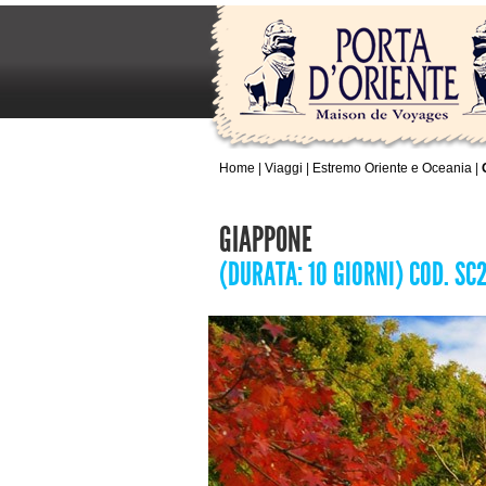
Home
|
Viaggi
|
Estremo Oriente e Oceania
|
GIAPPONE
(DURATA: 10 GIORNI) COD. SC