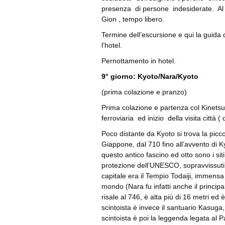
presenza di persone indesiderate. Al te
Gion , tempo libero.
Termine dell’escursione e qui la guida
l’hotel.
Pernottamento in hotel.
9° giorno: Kyoto/Nara/Kyoto
(prima colazione e pranzo)
Prima colazione e partenza col Kinetsu 
ferroviaria ed inizio della visita città (
Poco distante da Kyoto si trova la piccol
Giappone, dal 710 fino all’avvento di
questo antico fascino ed otto sono i siti
protezione dell’UNESCO, sopravvissuti int
capitale era il Tempio Todaiji, immensa
mondo (Nara fu infatti anche il princip
risale al 746, è alta più di 16 metri ed 
scintoista è invece il santuario Kasuga
scintoista è poi la leggenda legata al 