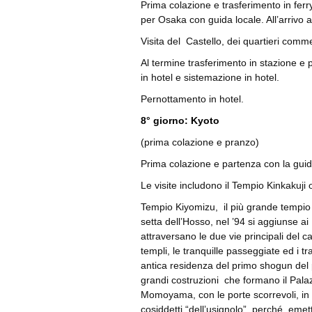
Prima colazione e trasferimento in fer
per Osaka con guida locale. All’arrivo a
Visita del Castello, dei quartieri comme
Al termine trasferimento in stazione e 
in hotel e sistemazione in hotel.
Pernottamento in hotel.
8° giorno: Kyoto
(prima colazione e pranzo)
Prima colazione e partenza con la guida l
Le visite includono il Tempio Kinkakuji
Tempio Kiyomizu, il più grande tempio 
setta dell’Hosso, nel ’94 si aggiunse a
attraversano le due vie principali del c
templi, le tranquille passeggiate ed i tra
antica residenza del primo shogun del
grandi costruzioni che formano il Palaz
Momoyama, con le porte scorrevoli, in 
cosiddetti “dell’usignolo”, perché eme