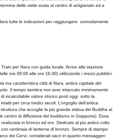
rmine delle visite sosta al centro di artigianato ed a
 darà tutte le indicazioni per raggiungere comodamente
Train per Nara con guida locale. Arrivo alla stazione
 dalle ore 09.00 alle ore 16.00) utilizzando i mezzi pubblici.
a ma caratteristica città di Nara, antica capitale del
 Kyoto. Il tempo sembra non aver intaccato minimamente
 di incalcolabile valore storico posti oggi sotto la
atti per circa tredici secoli. L’orgoglio dell’antica
 struttura che accoglie la più grande statua del Buddha al
ale centro di diffusione del buddismo in Giappone). Essa
è realizzata in bronzo ed oro. Dedicato al più antico culto
, con centinaia di lanterne di bronzo. Sempre di stampo
Parco dei Cervi, considerati sacri in quanto messaggeri