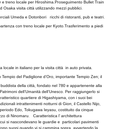
ry e treno locale per Hiroshima.Proseguimento Bullet Train
d Osaka visita città utilizzando mezzi pubblici.
rciali Umeda e Dotonbori ricchi di ristoranti, pub e teatri.
partenza con treno locale per Kyoto.Trasferimento a piedi
ocale in italiano per la visita città in auto privata.
 o Tempio del Padiglione d’Oro, importante Tempio Zen; il
buddista della città, fondato nel 780 e appartenente alla
i Patrimoni dell’Umanità dell’Unesco. Per raggiungerlo si
aratteristico quartiere di Higashiyama, con i suoi bei
dizionali intrattenimenti notturni di Gion; il Castello Nijo,
 periodo Edo, Tokugawa Ieyasu, costituito da cinque
zo di Ninomaru. Caratteristica l’ architettura
cui si nascondevano le guardie e particolari pavimenti
ttono suoni quando vi si cammina sopra, avvertendo la