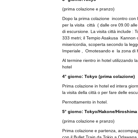
(prima colazione e pranzo)
Dopo la prima colazione incontro con la 
per la visita città ( dalle ore 09.00 al
di escursione. La visita città include :
333 metri; il Tempio Asakusa Kannon ch
misericordia, scoperta secondo la legg
Imperiale , Omotesando e la zona di 
Al termine rientro in hotel utilizzando
hotel
4° giorno: Tokyo (prima colazione)
Prima colazione in hotel ed intera gior
la visita della città o per fare delle escu
Pernottamento in hotel.
5° giorno: Tokyo/Hakone/Hiroshima
(prima colazione e pranzo)
Prima colazione e partenza, accompagn
con il Bullet Train da Tokio a Odawana