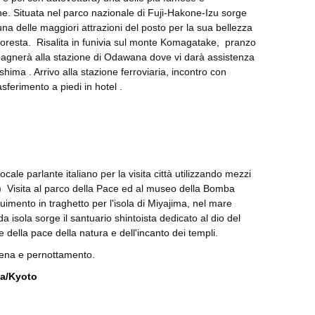
ne. Situata nel parco nazionale di Fuji-Hakone-Izu sorge
 una delle maggiori attrazioni del posto per la sua bellezza
a foresta. Risalita in funivia sul monte Komagatake, pranzo
mpagnerà alla stazione di Odawana dove vi darà assistenza
shima . Arrivo alla stazione ferroviaria, incontro con
asferimento a piedi in hotel .
ale parlante italiano per la visita città utilizzando mezzi
0) Visita al parco della Pace ed al museo della Bomba
imento in traghetto per l'isola di Miyajima, nel mare
 isola sorge il santuario shintoista dedicato al dio del
della pace della natura e dell'incanto dei templi.
cena e pernottamento.
ka/Kyoto