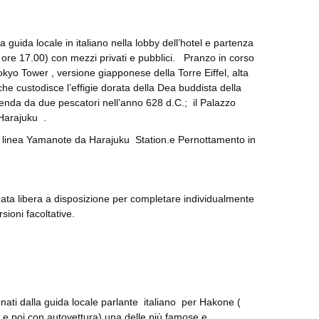
guida locale in italiano nella lobby dell’hotel e partenza
le ore 17.00) con mezzi privati e pubblici. Pranzo in corso
 Tokyo Tower , versione giapponese della Torre Eiffel, alta
e custodisce l’effigie dorata della Dea buddista della
enda da due pescatori nell’anno 628 d.C.; il Palazzo
Harajuku .
 la linea Yamanote da Harajuku Station.e Pernottamento in
nata libera a disposizione per completare individualmente
rsioni facoltative.
ati dalla guida locale parlante italiano per Hakone (
, e poi con autovettura) una delle più famose e