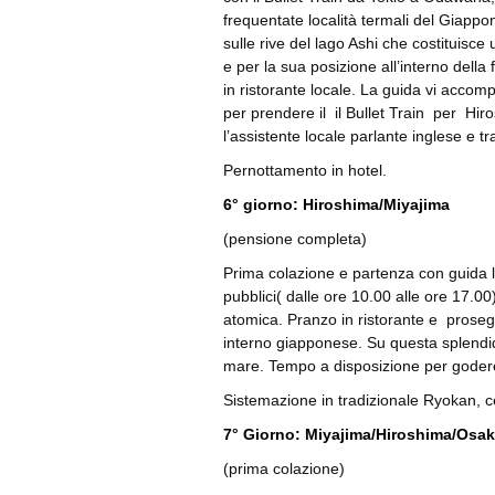
frequentate località termali del Giappo
sulle rive del lago Ashi che costituisce
e per la sua posizione all’interno dell
in ristorante locale. La guida vi acco
per prendere il il Bullet Train per Hiro
l’assistente locale parlante inglese e tr
Pernottamento in hotel.
6° giorno: Hiroshima/Miyajima
(pensione completa)
Prima colazione e partenza con guida loc
pubblici( dalle ore 10.00 alle ore 17.0
atomica. Pranzo in ristorante e prosegu
interno giapponese. Su questa splendida
mare. Tempo a disposizione per godere 
Sistemazione in tradizionale Ryokan, 
7° Giorno: Miyajima/Hiroshima/Osa
(prima colazione)