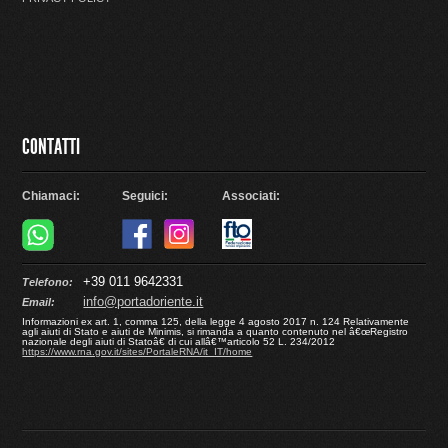
CONTATTI
Chiamaci:
Seguici:
Associati:
+39 011 9642331
Telefono:
info@portadoriente.it
Email:
Informazioni ex art. 1, comma 125, della legge 4 agosto 2017 n. 124 Relativamente
agli aiuti di Stato e aiuti de Minimis, si rimanda a quanto contenuto nel â€œRegistro
nazionale degli aiuti di Statoâ€ di cui allâ€™articolo 52 L. 234/2012
https://www.rna.gov.it/sites/PortaleRNA/it_IT/home