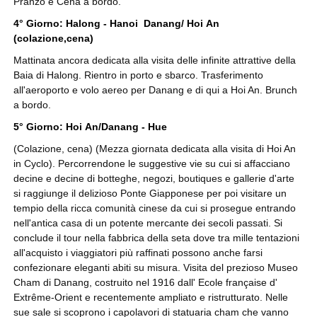
Pranzo e Cena a bordo.
4° Giorno: Halong - Hanoi Danang/ Hoi An
(colazione,cena)
Mattinata ancora dedicata alla visita delle infinite attrattive della
Baia di Halong. Rientro in porto e sbarco. Trasferimento
all'aeroporto e volo aereo per Danang e di qui a Hoi An. Brunch
a bordo.
5° Giorno: Hoi An/Danang - Hue
(Colazione, cena) (Mezza giornata dedicata alla visita di Hoi An
in Cyclo). Percorrendone le suggestive vie su cui si affacciano
decine e decine di botteghe, negozi, boutiques e gallerie d'arte
si raggiunge il delizioso Ponte Giapponese per poi visitare un
tempio della ricca comunità cinese da cui si prosegue entrando
nell'antica casa di un potente mercante dei secoli passati. Si
conclude il tour nella fabbrica della seta dove tra mille tentazioni
all'acquisto i viaggiatori più raffinati possono anche farsi
confezionare eleganti abiti su misura. Visita del prezioso Museo
Cham di Danang, costruito nel 1916 dall' Ecole française d'
Extrême-Orient e recentemente ampliato e ristrutturato. Nelle
sue sale si scoprono i capolavori di statuaria cham che vanno