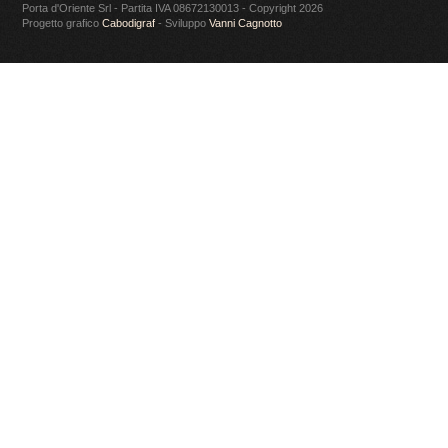
Porta d'Oriente Srl - Partita IVA 08672130013 - Copyright 2026
Progetto grafico
Cabodigraf
- Sviluppo
Vanni Cagnotto