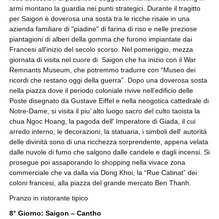
armi montano la guardia nei punti strategici. Durante il tragitto
per Saigon è doverosa una sosta tra le ricche risaie in una
azienda familiare di "piadine" di farina di riso e nelle preziose
piantagioni di alberi della gomma che furono impiantate dai
Francesi all'inizio del secolo scorso. Nel pomeriggio, mezza
giornata di visita nel cuore di Saigon che ha inizio con il War
Remnants Museum, che potremmo tradurre con “Museo dei
ricordi che restano oggi della guerra”. Dopo una doverosa sosta
nella piazza dove il periodo coloniale rivive nell’edificio delle
Poste disegnato da Gustave Eiffel e nella neogotica cattedrale di
Notre-Dame, si visita il piu’ alto luogo sacro del culto taoista la
chua Ngoc Hoang, la pagoda dell' Imperatore di Giada, il cui
arredo interno, le decorazioni, la statuaria, i simboli dell' autoritá
delle divinitá sono di una ricchezza sorprendente, appena velata
dalle nuvole di fumo che salgono dalle candele e dagli incensi. Si
prosegue poi assaporando lo shopping nella vivace zona
commerciale che va dalla via Dong Khoi, la “Rue Catinat” dei
coloni francesi, alla piazza del grande mercato Ben Thanh.
Pranzo in ristorante tipico
8° Giorno: Saigon – Cantho