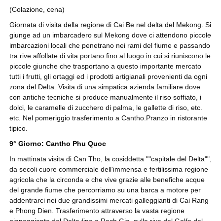
(Colazione, cena)
Giornata di visita della regione di Cai Be nel delta del Mekong. Si
giunge ad un imbarcadero sul Mekong dove ci attendono piccole
imbarcazioni locali che penetrano nei rami del fiume e passando
tra rive affollate di vita portano fino al luogo in cui si riuniscono le
piccole giunche che trasportano a questo importante mercato
tutti i frutti, gli ortaggi ed i prodotti artigianali provenienti da ogni
zona del Delta. Visita di una simpatica azienda familiare dove
con antiche tecniche si produce manualmente il riso soffiato, i
dolci, le caramelle di zucchero di palma, le gallette di riso, etc.
etc. Nel pomeriggio trasferimento a Cantho.Pranzo in ristorante
tipico.
9° Giorno: Cantho Phu Quoc
In mattinata visita di Can Tho, la cosiddetta ""capitale del Delta"",
da secoli cuore commerciale dell'immensa e fertilissima regione
agricola che la circonda e che vive grazie alle benefiche acque
del grande fiume che percorriamo su una barca a motore per
addentrarci nei due grandissimi mercati galleggianti di Cai Rang
e Phong Dien. Trasferimento attraverso la vasta regione
pianeggiante del Delta fino a Rach Gia, sulle rive del Golfo del