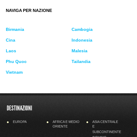
NAVIGA PER NAZIONE
Birmania
Cambogia
Cina
Indonesia
Laos
Malesia
Phu Quoc
Tailandia
Vietnam
DESTINAZIONI
EUROPA
AFRICA E MEDIO
ASIA CENTRALE
ORIENTE
E
SUBCONTINENTE