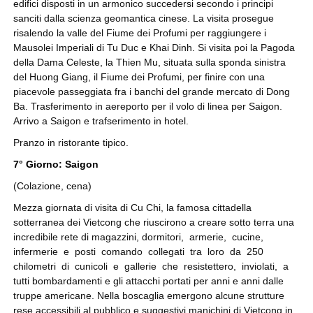
edifici disposti in un armonico succedersi secondo i principi
sanciti dalla scienza geomantica cinese. La visita prosegue
risalendo la valle del Fiume dei Profumi per raggiungere i
Mausolei Imperiali di Tu Duc e Khai Dinh. Si visita poi la Pagoda
della Dama Celeste, la Thien Mu, situata sulla sponda sinistra
del Huong Giang, il Fiume dei Profumi, per finire con una
piacevole passeggiata fra i banchi del grande mercato di Dong
Ba. Trasferimento in aereporto per il volo di linea per Saigon.
Arrivo a Saigon e trafserimento in hotel.
Pranzo in ristorante tipico.
7° Giorno: Saigon
(Colazione, cena)
Mezza giornata di visita di Cu Chi, la famosa cittadella
sotterranea dei Vietcong che riuscirono a creare sotto terra una
incredibile rete di magazzini, dormitori, armerie, cucine,
infermerie e posti comando collegati tra loro da 250
chilometri di cunicoli e gallerie che resistettero, inviolati, a
tutti bombardamenti e gli attacchi portati per anni e anni dalle
truppe americane. Nella boscaglia emergono alcune strutture
rese accessibili al pubblico e suggestivi manichini di Vietcong in