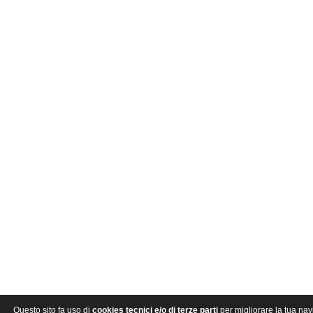
Questo sito fa uso di
cookies tecnici e/o di terze parti
per migliorare la tua nav