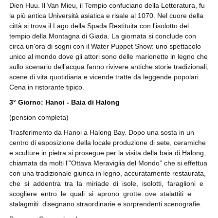
Dien Huu. Il Van Mieu, il Tempio confuciano della Letteratura, fu
la più antica Università asiatica e risale al 1070. Nel cuore della
città si trova il Lago della Spada Restituita con l'isolotto del
tempio della Montagna di Giada. La giornata si conclude con
circa un’ora di sogni con il Water Puppet Show: uno spettacolo
unico al mondo dove gli attori sono delle marionette in legno che
sullo scenario dell’acqua fanno rivivere antiche storie tradizionali,
scene di vita quotidiana e vicende tratte da leggende popolari.
Cena in ristorante tipico.
3° Giorno: Hanoi - Baia di Halong
(pension completa)
Trasferimento da Hanoi a Halong Bay. Dopo una sosta in un
centro di esposizione della locale produzione di sete, ceramiche
e sculture in pietra si prosegue per la visita della baia di Halong,
chiamata da molti l’”Ottava Meraviglia del Mondo” che si effettua
con una tradizionale giunca in legno, accuratamente restaurata,
che si addentra tra la miriade di isole, isolotti, faraglioni e
scogliere entro le quali si aprono grotte ove stalattiti e
stalagmiti disegnano straordinarie e sorprendenti scenografie.