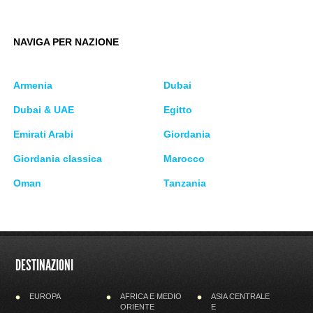
NAVIGA PER NAZIONE
Armenia
Dubai
Dubai & UAE
Egitto
Emirati Arabi
Giordania
Giordania classica
Marocco
Oman
Tanzania
DESTINAZIONI
EUROPA
AFRICA E MEDIO
ASIA CENTRALE
ORIENTE
E