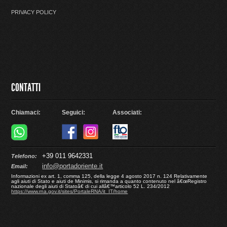
PRIVACY POLICY
CONTATTI
Chiamaci:
Seguici:
Associati:
+39 011 9642331
Telefono:
info@portadoriente.it
Email:
Informazioni ex art. 1, comma 125, della legge 4 agosto 2017 n. 124 Relativamente
agli aiuti di Stato e aiuti de Minimis, si rimanda a quanto contenuto nel â€œRegistro
nazionale degli aiuti di Statoâ€ di cui allâ€™articolo 52 L. 234/2012
https://www.rna.gov.it/sites/PortaleRNA/it_IT/home