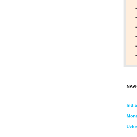
NAVI
India
Mong
Uzbe