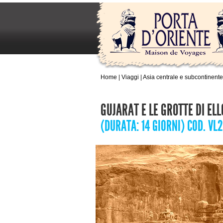
Home
|
Viaggi
|
Asia centrale e subcontinente
GUJARAT E LE GROTTE DI EL
(DURATA: 14 GIORNI) COD. VL