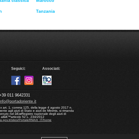
dania classica
Marocco
n
Tanzania
Seguici:
Associati:
39 011 9642331
info@portadoriente.it
ex art. 1, comma 125, della legge 4 agosto 2017 n.
nte agli aiuti di Stato e aiuti de Minimis, si rimanda
enuto nel â€œRegistro nazionale degli aiuti di
ui allâ€™articolo 52 L. 234/2012
na.gov.it/sites/PortaleRNA/it_IT/home