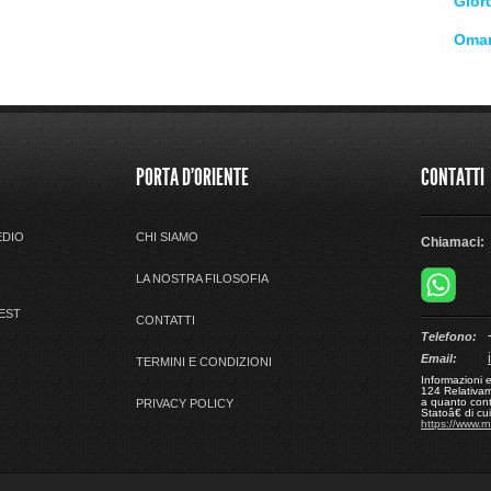
Gior
Oma
PORTA D'ORIENTE
CONTATTI
EDIO
CHI SIAMO
Chiamaci:
LA NOSTRA FILOSOFIA
 EST
CONTATTI
+
Telefono:
Email:
TERMINI E CONDIZIONI
Informazioni 
124 Relativame
a quanto cont
PRIVACY POLICY
Statoâ€ di c
https://www.r