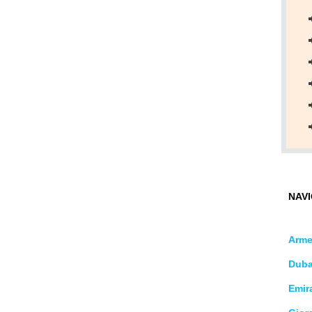
NAVI
Arme
Duba
Emira