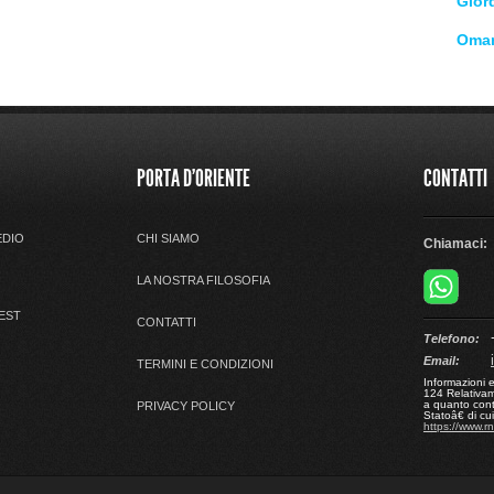
Gior
Oma
PORTA D'ORIENTE
CONTATTI
EDIO
CHI SIAMO
Chiamaci:
LA NOSTRA FILOSOFIA
 EST
CONTATTI
+
Telefono:
Email:
TERMINI E CONDIZIONI
Informazioni 
124 Relativame
a quanto cont
PRIVACY POLICY
Statoâ€ di c
https://www.r