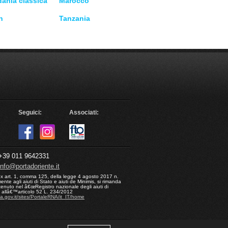
dania classica
Marocco
n
Tanzania
Seguici:
Associati:
39 011 9642331
info@portadoriente.it
ex art. 1, comma 125, della legge 4 agosto 2017 n.
nte agli aiuti di Stato e aiuti de Minimis, si rimanda
enuto nel â€œRegistro nazionale degli aiuti di
ui allâ€™articolo 52 L. 234/2012
na.gov.it/sites/PortaleRNA/it_IT/home