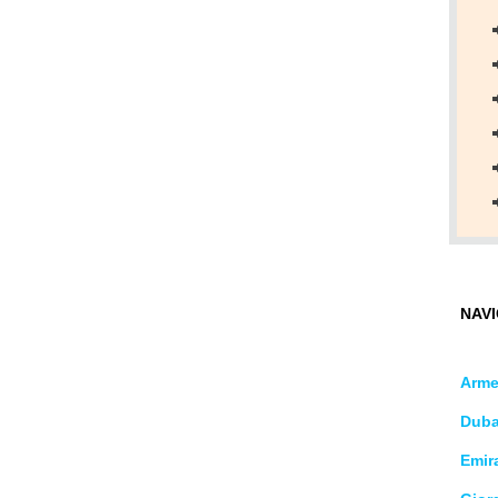
NAVI
Arme
Duba
Emira