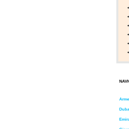
NAVI
Arme
Duba
Emira