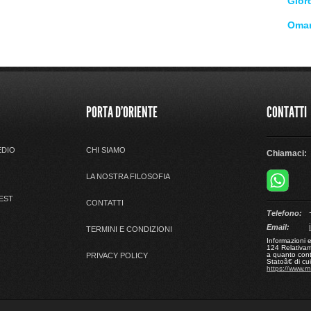
Gior
Oma
PORTA D'ORIENTE
CONTATTI
EDIO
CHI SIAMO
Chiamaci:
LA NOSTRA FILOSOFIA
 EST
CONTATTI
+
Telefono:
Email:
TERMINI E CONDIZIONI
Informazioni 
124 Relativame
a quanto cont
PRIVACY POLICY
Statoâ€ di c
https://www.r