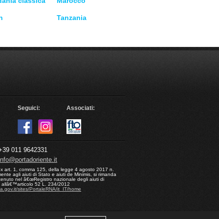
dania classica
Marocco
n
Tanzania
Seguici:
Associati:
39 011 9642331
info@portadoriente.it
ex art. 1, comma 125, della legge 4 agosto 2017 n.
nte agli aiuti di Stato e aiuti de Minimis, si rimanda
enuto nel â€œRegistro nazionale degli aiuti di
ui allâ€™articolo 52 L. 234/2012
na.gov.it/sites/PortaleRNA/it_IT/home